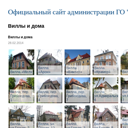
Официальный сайт администрации ГО 
Виллы и дома
Виллы и дома
28.02.2014
Вилла
Вилла
Вилла
Вилла «Мел»
«Арон»
«Винтер»
«Крамер»
Ви
Вилла, пер.
Вилла, пер.
Вилла, пер.
Вилла,
Вил
Грибоедова,
Грибоедова,
Грибоедова,
ул.Адмиральская,
ул.
1
4
7
6
7
Вил
Вилла,
Вилла, ул.
Вилла,
Вилла,
Ком