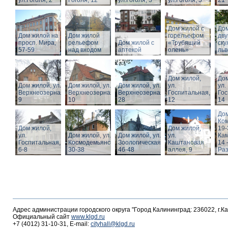
ул.Гоголя, 2
Гоголя, 12
ул.Гоголя, 3
ул.Гоголя, 5
21
Дом жилой с
Дом
Дом жилой на
Дом жилой
горельефом
дв
просп. Мира,
рельефом
Дом жилой с
«Трубящий
ску
57-59
над входом
аптекой
олень»
льв
Дом жилой,
Дом
Дом жилой, ул.
Дом жилой, ул.
Дом жилой, ул.
ул.
ул.
Верхнеозерная,
Верхнеозерная,
Верхнеозерная,
Госпитальная,
Гос
9
10
28
12
14
Дом
Ко
Дом жилой,
Дом жилой,
19-
ул.
Дом жилой, ул. З.
Дом жилой, ул.
ул.
Кам
Госпитальная,
Космодемьянской
Зоологическая,
Каштановая
14 
6-8
30-38
46-48
аллея, 9
Раз
Адрес администрации городского округа "Город Калининград: 236022, г.К
Официальный сайт
www.klgd.ru
+7 (4012) 31-10-31, E-mail:
cityhall@klgd.ru