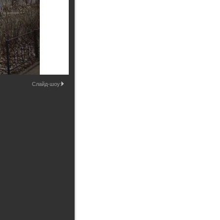
Промышленные здания и
сооружения
Мосты
Слайд-шоу: