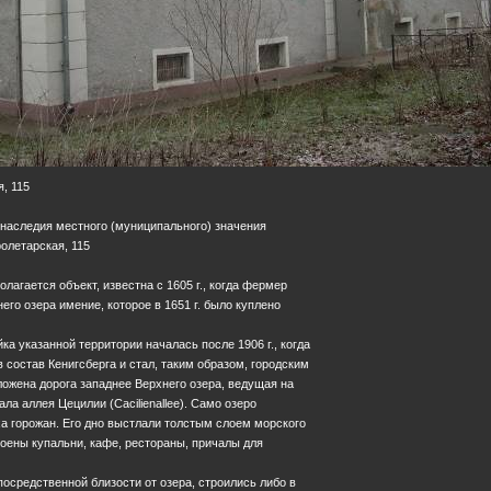
, 115
 наследия местного (муниципального) значения
ролетарская, 115
олагается объект, известна с 1605 г., когда фермер
его озера имение, которое в 1651 г. было куплено
ка указанной территории началась после 1906 г., когда
состав Кенигсберга и стал, таким образом, городским
оложена дорога западнее Верхнего озера, ведущая на
а аллея Цецилии (Cacilienallee). Само озеро
а горожан. Его дно выстлали толстым слоем морского
роены купальни, кафе, рестораны, причалы для
осредственной близости от озера, строились либо в