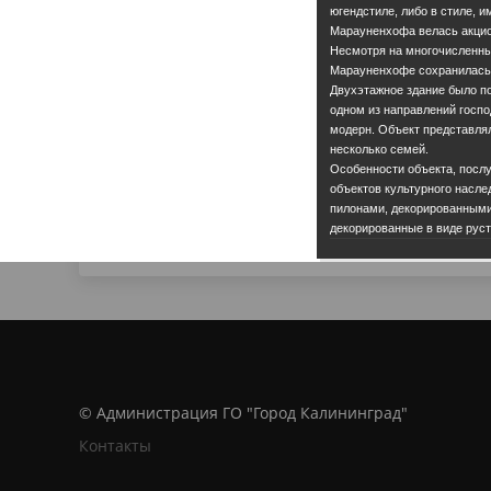
югендстиле, либо в стиле, 
Марауненхофа велась акци
Несмотря на многочисленны
Марауненхофе сохранилась 
Двухэтажное здание было по
одном из направлений госпо
модерн. Объект представля
несколько семей.
Особенности объекта, посл
объектов культурного насле
пилонами, декорированными
декорированные в виде руст
© Администрация ГО "Город Калининград"
Контакты