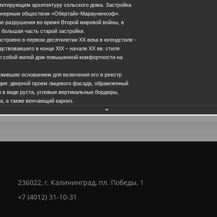
имитирующем архитектуру сельского дома. Застройка
онерным обществом «Обертайх-Марауненхоф».
е разрушения во время Второй мировой войны, в
большая часть старой застройки.
строено в первом десятилетии ХХ века в югендстиле -
дствовавшего в конце ХIХ – начале ХХ вв. стиля
л собой жилой дом повышенной комфортности на
Еще фотографии
ужившие основанием для включения его в реестр
дия: дверной проем лицевого фасада, обрамленный
 в виде руста, угловые вертикальные бордюры,
28.0
а, а также венчающий карниз.
236022, г. Калининград, пл. Победы, 1
+7 (4012) 31-10-31