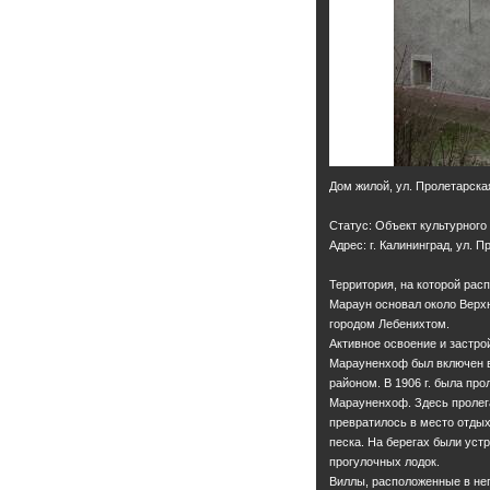
Дом жилой, ул. Пролетарская
Статус: Объект культурного
Адрес: г. Калининград, ул. П
Территория, на которой расп
Мараун основал около Верхн
городом Лебенихтом.
Активное освоение и застрой
Марауненхоф был включен в 
районом. В 1906 г. была пр
Марауненхоф. Здесь пролегал
превратилось в место отдых
песка. На берегах были уст
прогулочных лодок.
Виллы, расположенные в неп