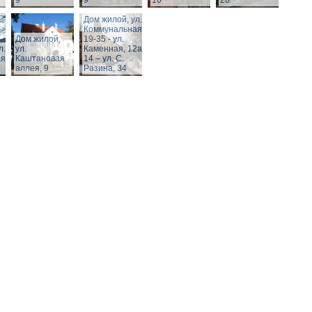
9
9
10
28
Дом жилой, ул.
Коммунальная,
Дом жилой,
19-35 - ул.
л.
ул.
Каменная, 12а,
я,
Каштановая
14 – ул. С.
аллея, 9
Разина, 34