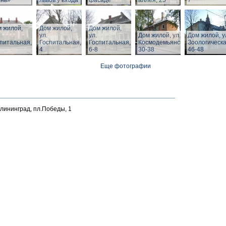
ень»
львов у входа
фасаде
аллея, 25
7
 жилой,
Дом жилой,
Дом жилой,
ул.
ул.
Дом жилой, ул. З.
Дом жилой, у
питальная,
Госпитальная,
Госпитальная,
Космодемьянской
Зоологическа
4
6-8
30-38
46-48
Еще фотографии
алининград, пл.Победы, 1