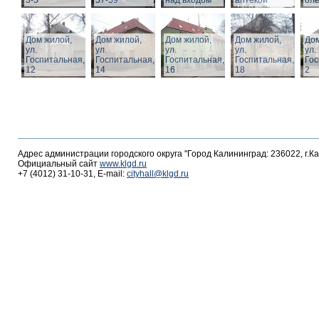
3-5
57-59
над входом
аптекой
ол
Дом жилой,
Дом жилой,
Дом жилой,
Дом жилой,
Дом
ул.
ул.
ул.
ул.
ул.
Госпитальная,
Госпитальная,
Госпитальная,
Госпитальная,
Гос
12
14
16
18
2
Адрес администрации городского округа "Город Калининград: 236022, г.К
Официальный сайт
www.klgd.ru
+7 (4012) 31-10-31, E-mail:
cityhall@klgd.ru