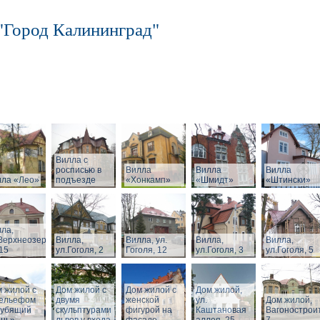
"Город Калининград"
Вилла с
росписью в
Вилла
Вилла
Вилла
лла «Лео»
подъезде
«Хонкамп»
«Шмидт»
«Штински»
ла,
Верхнеозерная,
Вилла,
Вилла, ул.
Вилла,
Вилла,
15
ул.Гоголя, 2
Гоголя, 12
ул.Гоголя, 3
ул.Гоголя, 5
 жилой с
Дом жилой с
Дом жилой с
Дом жилой,
рельефом
двумя
женской
ул.
Дом жилой,
рубящий
скульптурами
фигурой на
Каштановая
Вагонострои