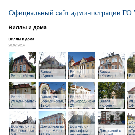
Официальный сайт администрации ГО 
Виллы и дома
Виллы и дома
28.02.2014
Вилла
Вилла
Вилла
Вилла «Мел»
«Арон»
«Винтер»
«Крамер»
Ви
Вилла,
Вилла, ул.
Вилла,
Вил
ул.Адмиральская,
Бородинская,
ул.Бородинская,
Вилла
ул.
7
12-14
20
«Кроне»
14-
Дом
Дом жилой на
Дом жилой на
Дом жилой
го
Вагоностроительной
просп. Мира,
рельефом
Дом жилой с
«Т