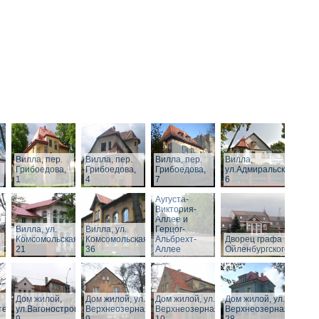
Вилла, пер.
Вилла, пер.
Вилла, пер.
Вилла,
Грибоедова,
Грибоедова,
Грибоедова,
ул.Адмиральская,
1
4
7
6
Виллы по
Аугуста-
Виктория-
Аллее и
Вилла, ул.
Вилла, ул.
Герцог-
Комсомольская,
Комсомольская,
Альбрехт-
Дворец графа
21
36
Аллее
Ойленбургского
Дом жилой,
Дом жилой, ул.
Дом жилой, ул.
Дом жилой, ул.
тельная,
ул.Вагоностроительная,
Верхнеозерная,
Верхнеозерная,
Верхнеозерная,