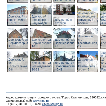
ул.Гоголя, 2
Гоголя, 12
ул.Гоголя, 3
ул.Гоголя, 5
21
Дом жилой с
Дом
Дом жилой на
Дом жилой
горельефом
дв
просп. Мира,
рельефом
Дом жилой с
«Трубящий
ску
57-59
над входом
аптекой
олень»
льв
Дом жилой,
Дом
Дом жилой, ул.
Дом жилой, ул.
Дом жилой, ул.
ул.
ул.
Верхнеозерная,
Верхнеозерная,
Верхнеозерная,
Госпитальная,
Гос
9
10
28
12
14
Дом
Ко
Дом жилой,
Дом жилой,
19-
ул.
Дом жилой, ул. З.
Дом жилой, ул.
ул.
Кам
Госпитальная,
Космодемьянской
Зоологическая,
Каштановая
14 
6-8
30-38
46-48
аллея, 9
Раз
Адрес администрации городского округа "Город Калининград: 236022, г.К
Официальный сайт
www.klgd.ru
+7 (4012) 31-10-31, E-mail:
cityhall@klgd.ru