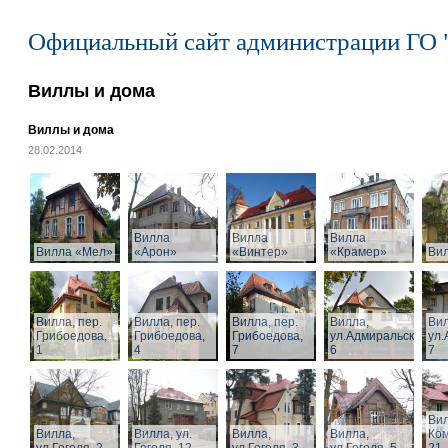
Официальный сайт администрации ГО 
Виллы и дома
Виллы и дома
28.02.2014
Вилла
Вилла
Вилла
Вилла «Мел»
«Арон»
«Винтер»
«Крамер»
Ви
Вилла, пер.
Вилла, пер.
Вилла, пер.
Вилла,
Вил
Грибоедова,
Грибоедова,
Грибоедова,
ул.Адмиральская,
ул.
1
4
7
6
7
Вил
Вилла,
Вилла, ул.
Вилла,
Вилла,
Ком