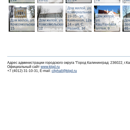
21а
20-22
12-14
7а
Пац
Дом жилой, ул.
Коммунальная,
19-35 - ул.
Дом жилой,
Дом жилой, ул.
Дом жилой, ул.
Каменная, 12а,
ул.
Дом
Комсомольская,
Комсомольская,
14 – ул. С.
Каштановая
Зоо
15
12
Разина, 34
аллея, 9
46-
Адрес администрации городского округа "Город Калининград: 236022, г.К
Официальный сайт
www.klgd.ru
+7 (4012) 31-10-31, E-mail:
cityhall@klgd.ru