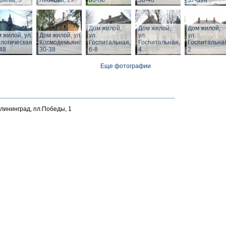
аева, 3
Леонова, 27
80-88
38-40
37-39а
Дом жилой,
Дом жилой,
Дом жилой,
 жилой, ул.
Дом жилой, ул. З.
ул.
ул.
ул.
логическая,
Космодемьянской
Госпитальная,
Госпитальная,
Госпитальна
48
30-38
6-8
4
2
Еще фотографии
алининград, пл.Победы, 1