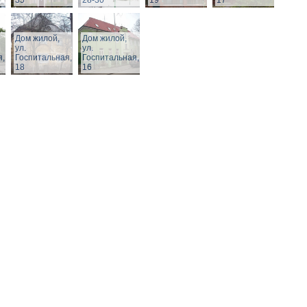
35
28-30
19
17
Дом жилой,
Дом жилой,
ул.
ул.
я,
Госпитальная,
Госпитальная,
18
16