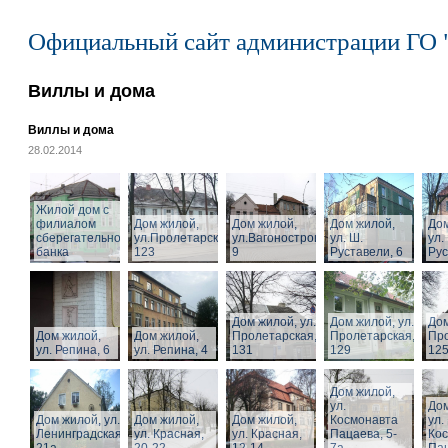
Официальный сайт администрации ГО 
Виллы и дома
Виллы и дома
28.02.2014
Жилой дом с
филиалом
Дом жилой,
Дом жилой,
Дом жилой,
Дом
сберегательного
ул.Пролетарская,
ул.Вагоностроительная,
ул. Ш.
ул.
банка
123
9
Руставели, 6
Рус
Дом жилой, ул.
Дом жилой, ул.
Дом
Дом жилой,
Дом жилой,
Пролетарская,
Пролетарская,
Про
ул. Репина, 6
ул. Репина, 4
131
129
125
Дом жилой,
ул.
Дом
Дом жилой, ул.
Дом жилой,
Дом жилой,
Космонавта
ул.
Ленинградская,
ул. Красная,
ул. Красная,
Пацаева, 5-
Ко