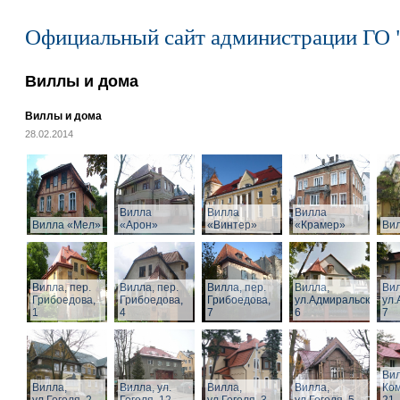
Официальный сайт администрации ГО 
Виллы и дома
Виллы и дома
28.02.2014
Вилла
Вилла
Вилла
Вилла «Мел»
«Арон»
«Винтер»
«Крамер»
Ви
Вилла, пер.
Вилла, пер.
Вилла, пер.
Вилла,
Вил
Грибоедова,
Грибоедова,
Грибоедова,
ул.Адмиральская,
ул.
1
4
7
6
7
Вил
Вилла,
Вилла, ул.
Вилла,
Вилла,
Ком