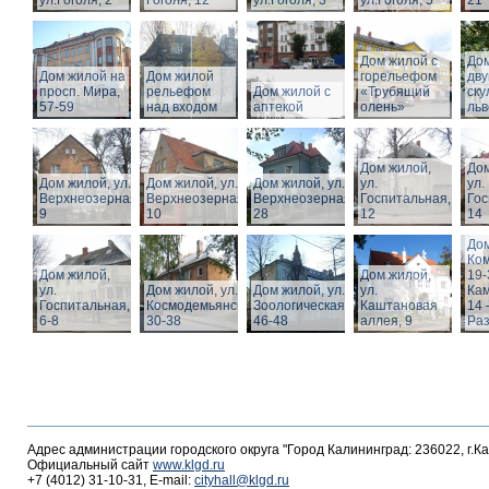
ул.Гоголя, 2
Гоголя, 12
ул.Гоголя, 3
ул.Гоголя, 5
21
Дом жилой с
Дом
Дом жилой на
Дом жилой
горельефом
дв
просп. Мира,
рельефом
Дом жилой с
«Трубящий
ску
57-59
над входом
аптекой
олень»
льв
Дом жилой,
Дом
Дом жилой, ул.
Дом жилой, ул.
Дом жилой, ул.
ул.
ул.
Верхнеозерная,
Верхнеозерная,
Верхнеозерная,
Госпитальная,
Гос
9
10
28
12
14
Дом
Ко
Дом жилой,
Дом жилой,
19-
ул.
Дом жилой, ул. З.
Дом жилой, ул.
ул.
Кам
Госпитальная,
Космодемьянской
Зоологическая,
Каштановая
14 
6-8
30-38
46-48
аллея, 9
Раз
Адрес администрации городского округа "Город Калининград: 236022, г.К
Официальный сайт
www.klgd.ru
+7 (4012) 31-10-31, E-mail:
cityhall@klgd.ru