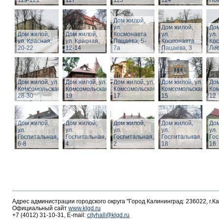
119-121
117
115
114
Нов
Дом жилой,
ул.
Дом жилой,
Дом
Дом жилой,
Дом жилой,
Космонавта
ул.
ул.
ул. Красная,
ул. Красная,
Пацаева, 5-
Космонавта
Ко
20-22
12-14
7а
Пацаева, 3
Лео
Дом жилой, ул.
Дом жилой, ул.
Дом жилой, ул.
Дом жилой, ул.
Дом
Комсомольская,
Комсомольская,
Комсомольская,
Комсомольская,
Ком
28-30
19
17
15
12
Дом жилой,
Дом жилой,
Дом жилой,
Дом жилой,
Дом
ул.
ул.
ул.
ул.
ул.
Госпитальная,
Госпитальная,
Госпитальная,
Госпитальная,
Гос
6-8
4
2
18
16
Адрес администрации городского округа "Город Калининград: 236022, г.К
Официальный сайт
www.klgd.ru
+7 (4012) 31-10-31, E-mail:
cityhall@klgd.ru