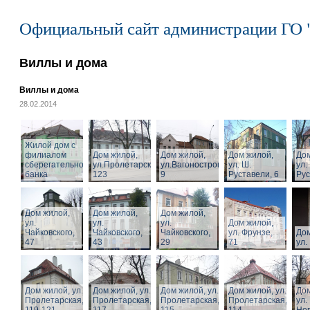
Официальный сайт администрации ГО 
Виллы и дома
Виллы и дома
28.02.2014
Жилой дом с
филиалом
Дом жилой,
Дом жилой,
Дом жилой,
Дом
сберегательного
ул.Пролетарская,
ул.Вагоностроительная,
ул. Ш.
ул.
банка
123
9
Руставели, 6
Рус
Дом жилой,
Дом жилой,
Дом жилой,
ул.
ул.
ул.
Дом жилой,
Чайковского,
Чайковского,
Чайковского,
ул. Фрунзе,
Дом
47
43
29
71
ул.
Дом жилой, ул.
Дом жилой, ул.
Дом жилой, ул.
Дом жилой, ул.
Дом
Пролетарская,
Пролетарская,
Пролетарская,
Пролетарская,
ул