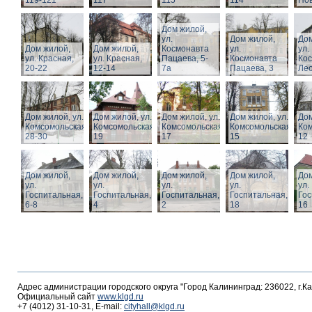
119-121
117
115
114
Нов
Дом жилой,
ул.
Дом жилой,
Дом
Дом жилой,
Дом жилой,
Космонавта
ул.
ул.
ул. Красная,
ул. Красная,
Пацаева, 5-
Космонавта
Ко
20-22
12-14
7а
Пацаева, 3
Лео
Дом жилой, ул.
Дом жилой, ул.
Дом жилой, ул.
Дом жилой, ул.
Дом
Комсомольская,
Комсомольская,
Комсомольская,
Комсомольская,
Ком
28-30
19
17
15
12
Дом жилой,
Дом жилой,
Дом жилой,
Дом жилой,
Дом
ул.
ул.
ул.
ул.
ул.
Госпитальная,
Госпитальная,
Госпитальная,
Госпитальная,
Гос
6-8
4
2
18
16
Адрес администрации городского округа "Город Калининград: 236022, г.К
Официальный сайт
www.klgd.ru
+7 (4012) 31-10-31, E-mail:
cityhall@klgd.ru