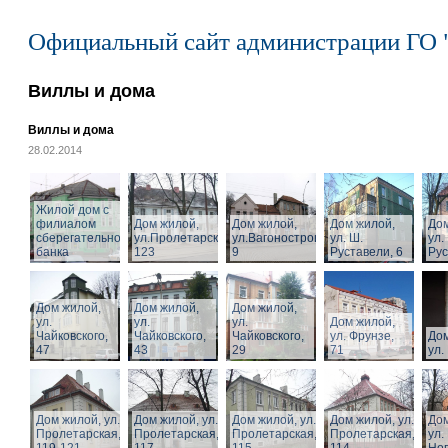
Официальный сайт администрации ГО 
Виллы и дома
Виллы и дома
28.02.2014
Жилой дом с
филиалом
Дом жилой,
Дом жилой,
Дом жилой,
Дом
сберегательного
ул.Пролетарская,
ул.Вагоностроительная,
ул. Ш.
ул.
банка
123
9
Руставели, 6
Рус
Дом жилой,
Дом жилой,
Дом жилой,
ул.
ул.
ул.
Дом жилой,
Чайковского,
Чайковского,
Чайковского,
ул. Фрунзе,
Дом
47
43
29
71
ул.
Дом жилой, ул.
Дом жилой, ул.
Дом жилой, ул.
Дом жилой, ул.
Дом
Пролетарская,
Пролетарская,
Пролетарская,
Пролетарская,
ул