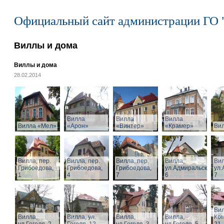
Официальный сайт администрации ГО 
Виллы и дома
Виллы и дома
28.02.2014
Вилла
Вилла
Вилла
Вилла «Мел»
«Арон»
«Винтер»
«Крамер»
Ви
Вилла, пер.
Вилла, пер.
Вилла, пер.
Вилла,
Вил
Грибоедова,
Грибоедова,
Грибоедова,
ул.Адмиральская,
ул.
1
4
7
6
7
Вил
Вилла,
Вилла, ул.
Вилла,
Вилла,
Ком