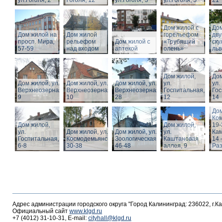
ул.Гоголя, 2
Гоголя, 12
ул.Гоголя, 3
ул.Гоголя, 5
21
Дом жилой с
Дом
Дом жилой на
Дом жилой
горельефом
дв
просп. Мира,
рельефом
Дом жилой с
«Трубящий
ску
57-59
над входом
аптекой
олень»
льв
Дом жилой,
Дом
Дом жилой, ул.
Дом жилой, ул.
Дом жилой, ул.
ул.
ул.
Верхнеозерная,
Верхнеозерная,
Верхнеозерная,
Госпитальная,
Гос
9
10
28
12
14
Дом
Ко
Дом жилой,
Дом жилой,
19-
ул.
Дом жилой, ул. З.
Дом жилой, ул.
ул.
Кам
Госпитальная,
Космодемьянской
Зоологическая,
Каштановая
14 
6-8
30-38
46-48
аллея, 9
Раз
Адрес администрации городского округа "Город Калининград: 236022, г.К
Официальный сайт
www.klgd.ru
+7 (4012) 31-10-31, E-mail:
cityhall@klgd.ru