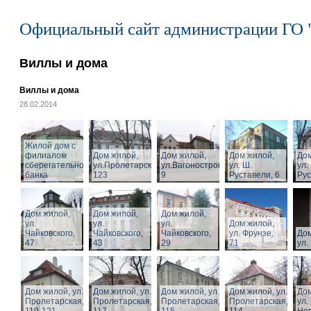
Официальный сайт администрации ГО 
Виллы и дома
Виллы и дома
28.02.2014
Жилой дом с
филиалом
Дом жилой,
Дом жилой,
Дом жилой,
Дом
сберегательного
ул.Пролетарская,
ул.Вагоностроительная,
ул. Ш.
ул.
банка
123
9
Руставели, 6
Рус
Дом жилой,
Дом жилой,
Дом жилой,
ул.
ул.
ул.
Дом жилой,
Чайковского,
Чайковского,
Чайковского,
ул. Фрунзе,
Дом
47
43
29
71
ул.
Дом жилой, ул.
Дом жилой, ул.
Дом жилой, ул.
Дом жилой, ул.
Дом
Пролетарская,
Пролетарская,
Пролетарская,
Пролетарская,
ул