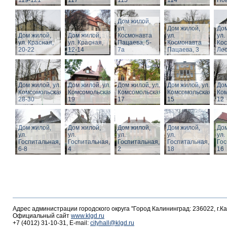
119-121
117
115
114
Нов
Дом жилой,
ул.
Дом жилой,
Дом
Дом жилой,
Дом жилой,
Космонавта
ул.
ул.
ул. Красная,
ул. Красная,
Пацаева, 5-
Космонавта
Ко
20-22
12-14
7а
Пацаева, 3
Лео
Дом жилой, ул.
Дом жилой, ул.
Дом жилой, ул.
Дом жилой, ул.
Дом
Комсомольская,
Комсомольская,
Комсомольская,
Комсомольская,
Ком
28-30
19
17
15
12
Дом жилой,
Дом жилой,
Дом жилой,
Дом жилой,
Дом
ул.
ул.
ул.
ул.
ул.
Госпитальная,
Госпитальная,
Госпитальная,
Госпитальная,
Гос
6-8
4
2
18
16
Адрес администрации городского округа "Город Калининград: 236022, г.К
Официальный сайт
www.klgd.ru
+7 (4012) 31-10-31, E-mail:
cityhall@klgd.ru