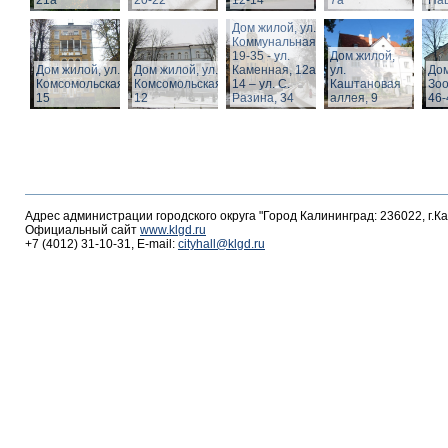
21а
20-22
12-14
7а
Пац
Дом жилой, ул.
Коммунальная,
19-35 - ул.
Дом жилой,
Дом жилой, ул.
Дом жилой, ул.
Каменная, 12а,
ул.
Дом
Комсомольская,
Комсомольская,
14 – ул. С.
Каштановая
Зоо
15
12
Разина, 34
аллея, 9
46-
Адрес администрации городского округа "Город Калининград: 236022, г.К
Официальный сайт
www.klgd.ru
+7 (4012) 31-10-31, E-mail:
cityhall@klgd.ru