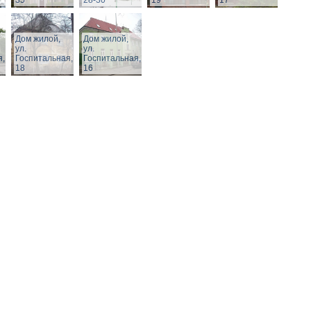
35
28-30
19
17
Дом жилой,
Дом жилой,
ул.
ул.
я,
Госпитальная,
Госпитальная,
18
16