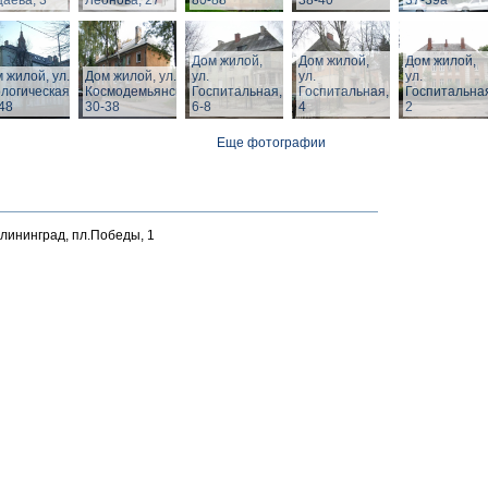
аева, 3
Леонова, 27
80-88
38-40
37-39а
Дом жилой,
Дом жилой,
Дом жилой,
 жилой, ул.
Дом жилой, ул. З.
ул.
ул.
ул.
логическая,
Космодемьянской
Госпитальная,
Госпитальная,
Госпитальна
48
30-38
6-8
4
2
Еще фотографии
алининград, пл.Победы, 1