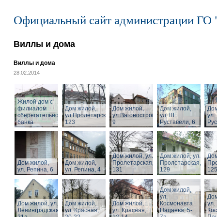
Официальный сайт администрации ГО 
Виллы и дома
Виллы и дома
28.02.2014
Жилой дом с
филиалом
Дом жилой,
Дом жилой,
Дом жилой,
Дом
сберегательного
ул.Пролетарская,
ул.Вагоностроительная,
ул. Ш.
ул.
банка
123
9
Руставели, 6
Рус
Дом жилой, ул.
Дом жилой, ул.
Дом
Дом жилой,
Дом жилой,
Пролетарская,
Пролетарская,
Про
ул. Репина, 6
ул. Репина, 4
131
129
125
Дом жилой,
ул.
Дом
Дом жилой, ул.
Дом жилой,
Дом жилой,
Космонавта
ул.
Ленинградская,
ул. Красная,
ул. Красная,
Пацаева, 5-
Ко