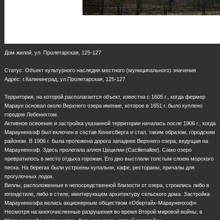
Дом жилой, ул. Пролетарская, 125-127
Статус: Объект культурного наследия местного (муниципального) значения
Адрес: г.Калининград, ул.Пролетарская, 125-127
Территория, на которой располагается объект, известна с 1605 г., когда фермер
Мараун основал около Верхнего озера имение, которое в 1651 г. было куплено
городом Лебенихтом.
Активное освоение и застройка указанной территории началась после 1906 г., когда
Марауненхоф был включен в состав Кенигсберга и стал, таким образом, городским
районом. В 1906 г. была проложена дорога западнее Верхнего озера, ведущая на
Марауненхоф. Здесь пролегала аллея Цецилии (Cacilienallee). Само озеро
превратилось в место отдыха горожан. Его дно выстлали толстым слоем морского
песка. На берегах были устроены купальни, кафе, рестораны, причалы для
прогулочных лодок.
Виллы, расположенные в непосредственной близости от озера, строились либо в
югендстиле, либо в стиле, имитирующем архитектуру сельского дома. Застройка
Марауненхофа велась акционерным обществом «Обертайх-Марауненхоф».
Несмотря на многочисленные разрушения во время Второй мировой войны, в