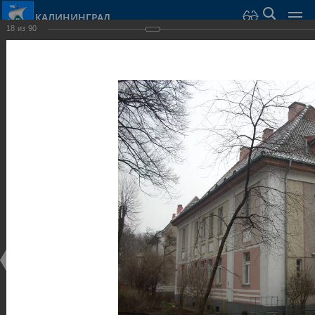
КАЛИНИНГРАД
18
из
90
Город Калининград
›
Город
›
Фотогалерея
›
Калининград
›
Виллы и дома
Виллы и дома
Виллы и дома
28.02.2014