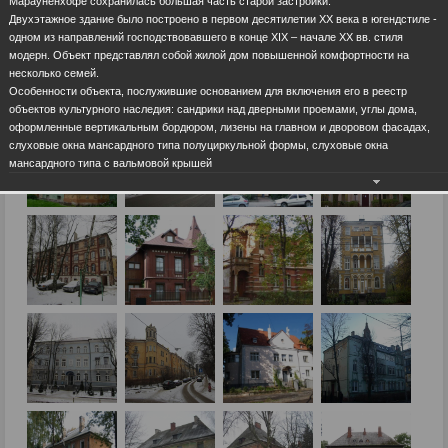
Марауненхофе сохранилась большая часть старой застройки.
Двухэтажное здание было построено в первом десятилетии ХХ века в югендстиле -
одном из направлений господствовавшего в конце ХIХ – начале ХХ вв. стиля
модерн. Объект представлял собой жилой дом повышенной комфортности на
несколько семей.
Особенности объекта, послужившие основанием для включения его в реестр
объектов культурного наследия: сандрики над дверными проемами, углы дома,
оформленные вертикальным бордюром, лизены на главном и дворовом фасадах,
слуховые окна мансардного типа полуциркульной формы, слуховые окна
мансардного типа с вальмовой крышей