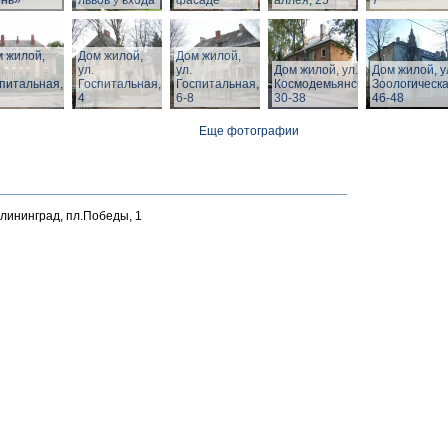
ень»
львов у входа
фасаде
аллея, 25
7
 жилой,
Дом жилой,
Дом жилой,
ул.
ул.
Дом жилой, ул. З.
Дом жилой, у
питальная,
Госпитальная,
Госпитальная,
Космодемьянской
Зоологическа
4
6-8
30-38
46-48
Еще фотографии
алининград, пл.Победы, 1