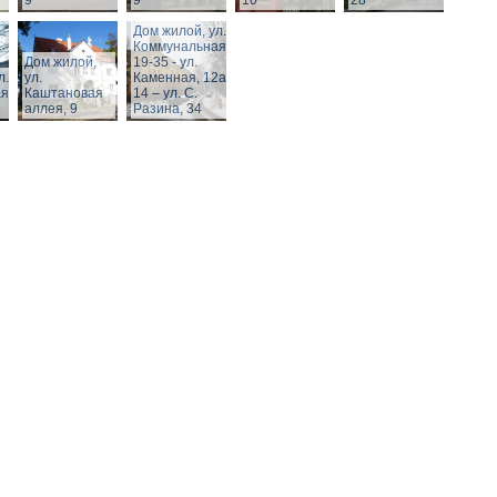
9
9
10
28
Дом жилой, ул.
Коммунальная,
Дом жилой,
19-35 - ул.
л.
ул.
Каменная, 12а,
я,
Каштановая
14 – ул. С.
аллея, 9
Разина, 34