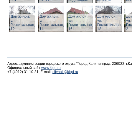
3-5
57-59
над входом
аптекой
ол
Дом жилой,
Дом жилой,
Дом жилой,
Дом жилой,
Дом
ул.
ул.
ул.
ул.
ул.
Госпитальная,
Госпитальная,
Госпитальная,
Госпитальная,
Гос
12
14
16
18
2
Адрес администрации городского округа "Город Калининград: 236022, г.К
Официальный сайт
www.klgd.ru
+7 (4012) 31-10-31, E-mail:
cityhall@klgd.ru