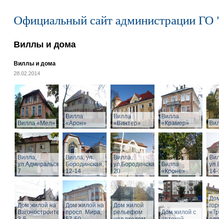
Официальный сайт администрации ГО 
Виллы и дома
Виллы и дома
28.02.2014
Вилла
Вилла
Вилла
Вилла «Мел»
«Арон»
«Винтер»
«Крамер»
Ви
Вилла,
Вилла, ул.
Вилла,
Вил
ул.Адмиральская,
Бородинская,
ул.Бородинская,
Вилла
ул.
7
12-14
20
«Кроне»
14-
Дом
Дом жилой на
Дом жилой на
Дом жилой
го
Вагоностроительной
просп. Мира,
рельефом
Дом жилой с
«Т