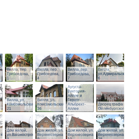
Вилла, пер.
Вилла, пер.
Вилла, пер.
Вилла,
Грибоедова,
Грибоедова,
Грибоедова,
ул.Адмиральская,
1
4
7
6
Виллы по
Аугуста-
Виктория-
Аллее и
Вилла, ул.
Вилла, ул.
Герцог-
Комсомольская,
Комсомольская,
Альбрехт-
Дворец графа
21
36
Аллее
Ойленбургского
Дом жилой,
Дом жилой, ул.
Дом жилой, ул.
Дом жилой, ул.
тельная,
ул.Вагоностроительная,
Верхнеозерная,
Верхнеозерная,
Верхнеозерная,