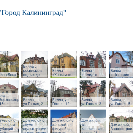
"Город Калининград"
Вилла с
росписью в
Вилла
Вилла
Вилла
лла «Лео»
подъезде
«Хонкамп»
«Шмидт»
«Штински»
ла,
Верхнеозерная,
Вилла,
Вилла, ул.
Вилла,
Вилла,
15
ул.Гоголя, 2
Гоголя, 12
ул.Гоголя, 3
ул.Гоголя, 5
 жилой с
Дом жилой с
Дом жилой с
Дом жилой,
рельефом
двумя
женской
ул.
Дом жилой,
рубящий
скульптурами
фигурой на
Каштановая
Вагонострои