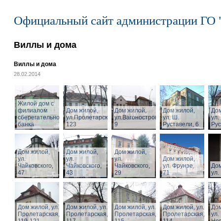
Официальный сайт администрации ГО 
Виллы и дома
Виллы и дома
28.02.2014
Жилой дом с
филиалом
Дом жилой,
Дом жилой,
Дом жилой,
Дом
сберегательного
ул.Пролетарская,
ул.Вагоностроительная,
ул. Ш.
ул.
банка
123
9
Руставели, 6
Рус
Дом жилой,
Дом жилой,
Дом жилой,
ул.
ул.
ул.
Дом жилой,
Чайковского,
Чайковского,
Чайковского,
ул. Фрунзе,
Дом
47
43
29
71
ул.
Дом жилой, ул.
Дом жилой, ул.
Дом жилой, ул.
Дом жилой, ул.
Дом
Пролетарская,
Пролетарская,
Пролетарская,
Пролетарская,
ул