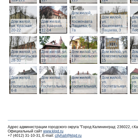
119-121
117
115
114
Нов
Дом жилой,
ул.
Дом жилой,
Дом
Дом жилой,
Дом жилой,
Космонавта
ул.
ул.
ул. Красная,
ул. Красная,
Пацаева, 5-
Космонавта
Ко
20-22
12-14
7а
Пацаева, 3
Лео
Дом жилой, ул.
Дом жилой, ул.
Дом жилой, ул.
Дом жилой, ул.
Дом
Комсомольская,
Комсомольская,
Комсомольская,
Комсомольская,
Ком
28-30
19
17
15
12
Дом жилой,
Дом жилой,
Дом жилой,
Дом жилой,
Дом
ул.
ул.
ул.
ул.
ул.
Госпитальная,
Госпитальная,
Госпитальная,
Госпитальная,
Гос
6-8
4
2
18
16
Адрес администрации городского округа "Город Калининград: 236022, г.К
Официальный сайт
www.klgd.ru
+7 (4012) 31-10-31, E-mail:
cityhall@klgd.ru