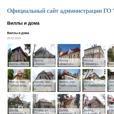
Официальный сайт администрации ГО 
Виллы и дома
Виллы и дома
28.02.2014
Вилла
Вилла
Вилла
Вилла «Мел»
«Арон»
«Винтер»
«Крамер»
Ви
Вилла, пер.
Вилла, пер.
Вилла, пер.
Вилла,
Вил
Грибоедова,
Грибоедова,
Грибоедова,
ул.Адмиральская,
ул.
1
4
7
6
7
Вил
Вилла,
Вилла, ул.
Вилла,
Вилла,
Ком