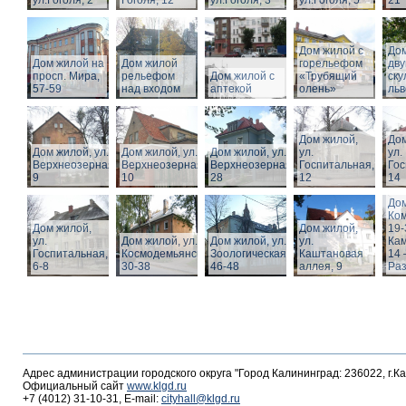
ул.Гоголя, 2
Гоголя, 12
ул.Гоголя, 3
ул.Гоголя, 5
21
Дом жилой с
Дом
Дом жилой на
Дом жилой
горельефом
дв
просп. Мира,
рельефом
Дом жилой с
«Трубящий
ску
57-59
над входом
аптекой
олень»
льв
Дом жилой,
Дом
Дом жилой, ул.
Дом жилой, ул.
Дом жилой, ул.
ул.
ул.
Верхнеозерная,
Верхнеозерная,
Верхнеозерная,
Госпитальная,
Гос
9
10
28
12
14
Дом
Ко
Дом жилой,
Дом жилой,
19-
ул.
Дом жилой, ул. З.
Дом жилой, ул.
ул.
Кам
Госпитальная,
Космодемьянской
Зоологическая,
Каштановая
14 
6-8
30-38
46-48
аллея, 9
Раз
Адрес администрации городского округа "Город Калининград: 236022, г.К
Официальный сайт
www.klgd.ru
+7 (4012) 31-10-31, E-mail:
cityhall@klgd.ru