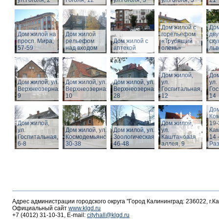
ул.Гоголя, 2
Гоголя, 12
ул.Гоголя, 3
ул.Гоголя, 5
21
Дом жилой с
Дом
Дом жилой на
Дом жилой
горельефом
дв
просп. Мира,
рельефом
Дом жилой с
«Трубящий
ску
57-59
над входом
аптекой
олень»
льв
Дом жилой,
Дом
Дом жилой, ул.
Дом жилой, ул.
Дом жилой, ул.
ул.
ул.
Верхнеозерная,
Верхнеозерная,
Верхнеозерная,
Госпитальная,
Гос
9
10
28
12
14
Дом
Ко
Дом жилой,
Дом жилой,
19-
ул.
Дом жилой, ул. З.
Дом жилой, ул.
ул.
Кам
Госпитальная,
Космодемьянской
Зоологическая,
Каштановая
14 
6-8
30-38
46-48
аллея, 9
Раз
Адрес администрации городского округа "Город Калининград: 236022, г.К
Официальный сайт
www.klgd.ru
+7 (4012) 31-10-31, E-mail:
cityhall@klgd.ru