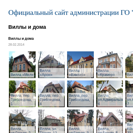
Официальный сайт администрации ГО 
Виллы и дома
Виллы и дома
28.02.2014
Вилла
Вилла
Вилла
Вилла «Мел»
«Арон»
«Винтер»
«Крамер»
Ви
Вилла, пер.
Вилла, пер.
Вилла, пер.
Вилла,
Вил
Грибоедова,
Грибоедова,
Грибоедова,
ул.Адмиральская,
ул.
1
4
7
6
7
Вил
Вилла,
Вилла, ул.
Вилла,
Вилла,
Ком