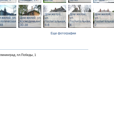
аева, 3
Леонова, 27
80-88
38-40
37-39а
Дом жилой,
Дом жилой,
Дом жилой,
 жилой, ул.
Дом жилой, ул. З.
ул.
ул.
ул.
логическая,
Космодемьянской
Госпитальная,
Госпитальная,
Госпитальна
48
30-38
6-8
4
2
Еще фотографии
алининград, пл.Победы, 1