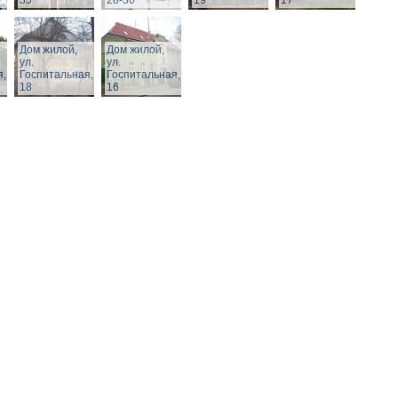
35
28-30
19
17
Дом жилой,
Дом жилой,
ул.
ул.
я,
Госпитальная,
Госпитальная,
18
16