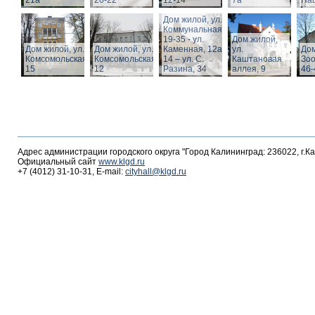
21а
20-22
12-14
7а
Пац
Дом жилой, ул.
Коммунальная,
19-35 - ул.
Дом жилой,
Дом жилой, ул.
Дом жилой, ул.
Каменная, 12а,
ул.
Дом
Комсомольская,
Комсомольская,
14 – ул. С.
Каштановая
Зоо
15
12
Разина, 34
аллея, 9
46-
Адрес администрации городского округа "Город Калининград: 236022, г.К
Официальный сайт
www.klgd.ru
+7 (4012) 31-10-31, E-mail:
cityhall@klgd.ru