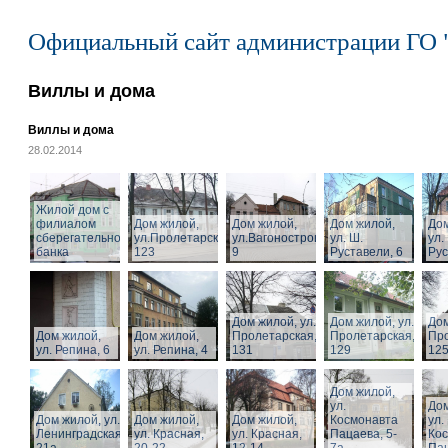
Официальный сайт администрации ГО 
Виллы и дома
Виллы и дома
28.02.2014
Жилой дом с
филиалом
Дом жилой,
Дом жилой,
Дом жилой,
Дом
сберегательного
ул.Пролетарская,
ул.Вагоностроительная,
ул. Ш.
ул.
банка
123
9
Руставели, 6
Рус
Дом жилой, ул.
Дом жилой, ул.
Дом
Дом жилой,
Дом жилой,
Пролетарская,
Пролетарская,
Про
ул. Репина, 6
ул. Репина, 4
131
129
125
Дом жилой,
ул.
Дом
Дом жилой, ул.
Дом жилой,
Дом жилой,
Космонавта
ул.
Ленинградская,
ул. Красная,
ул. Красная,
Пацаева, 5-
Ко