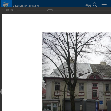
КАЛИНИНГРАД
16
из
90
Город Калининград
›
Город
›
Фотогалерея
›
Калининград
›
Виллы и дома
Виллы и дома
Виллы и дома
28.02.2014