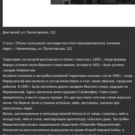
Дом жилой, ул. Пролетарская, 131
Статус: Объект культурного наследия местного (муниципального) значения
Адрес: г. Калининград, ул. Пролетарская, 131
Территория, на которой располагается объект, известна с 1605 г., когда фермер
Мараун основал около Верхнего озера имение, которое в 1651 г. было куплено
городом Лебенихтом.
Активное освоение и застройка указанной территории началась после 1906 г., когда
Марауненхоф был включен в состав Кенигсберга и стал, таким образом, городским
районом. В 1906 г. была проложена дорога западнее Верхнего озера, ведущая на
Марауненхоф. Здесь пролегала аллея Цецилии (Cacilienallee). Само озеро
превратилось в место отдыха горожан. Его дно выстлали толстым слоем морского
песка. На берегах были устроены купальни, кафе, рестораны, причалы для
прогулочных лодок.
Виллы, расположенные в непосредственной близости от озера, строились либо в
югендстиле, либо в стиле, имитирующем архитектуру сельского дома. Застройка
Марауненхофа велась акционерным обществом «Обертайх-Марауненхоф».
Несмотря на многочисленные разрушения во время Второй мировой войны, в