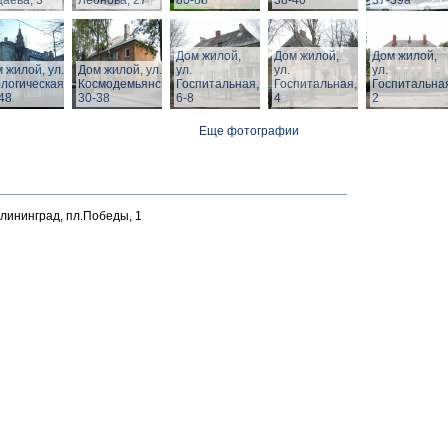
аева, 3
Леонова, 27
80-88
38-40
37-39а
Дом жилой,
Дом жилой,
Дом жилой,
 жилой, ул.
Дом жилой, ул. З.
ул.
ул.
ул.
логическая,
Космодемьянской
Госпитальная,
Госпитальная,
Госпитальна
48
30-38
6-8
4
2
Еще фотографии
алининград, пл.Победы, 1