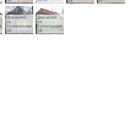
35
28-30
19
17
Дом жилой,
Дом жилой,
ул.
ул.
я,
Госпитальная,
Госпитальная,
18
16