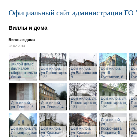
Официальный сайт администрации ГО 
Виллы и дома
Виллы и дома
28.02.2014
Жилой дом с
филиалом
Дом жилой,
Дом жилой,
Дом жилой,
Дом
сберегательного
ул.Пролетарская,
ул.Вагоностроительная,
ул. Ш.
ул.
банка
123
9
Руставели, 6
Рус
Дом жилой, ул.
Дом жилой, ул.
Дом
Дом жилой,
Дом жилой,
Пролетарская,
Пролетарская,
Про
ул. Репина, 6
ул. Репина, 4
131
129
125
Дом жилой,
ул.
Дом
Дом жилой, ул.
Дом жилой,
Дом жилой,
Космонавта
ул.
Ленинградская,
ул. Красная,
ул. Красная,
Пацаева, 5-
Ко