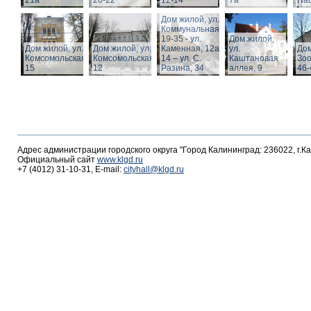
21а
20-22
12-14
7а
Пац
Дом жилой, ул.
Коммунальная,
19-35 - ул.
Дом жилой,
Дом жилой, ул.
Дом жилой, ул.
Каменная, 12а,
ул.
Дом
Комсомольская,
Комсомольская,
14 – ул. С.
Каштановая
Зоо
15
12
Разина, 34
аллея, 9
46-
Адрес администрации городского округа "Город Калининград: 236022, г.К
Официальный сайт
www.klgd.ru
+7 (4012) 31-10-31, E-mail:
cityhall@klgd.ru