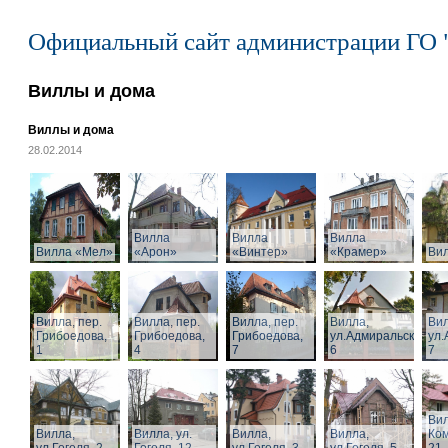
Официальный сайт администрации ГО 
Виллы и дома
Виллы и дома
28.02.2014
Вилла
Вилла
Вилла
Вилла «Мел»
«Арон»
«Винтер»
«Крамер»
Ви
Вилла, пер.
Вилла, пер.
Вилла, пер.
Вилла,
Вил
Грибоедова,
Грибоедова,
Грибоедова,
ул.Адмиральская,
ул.
1
4
7
6
7
Вил
Вилла,
Вилла, ул.
Вилла,
Вилла,
Ком