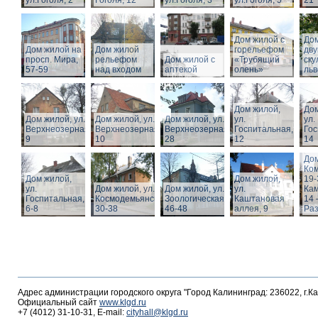
ул.Гоголя, 2
Гоголя, 12
ул.Гоголя, 3
ул.Гоголя, 5
21
Дом жилой с
Дом
Дом жилой на
Дом жилой
горельефом
дв
просп. Мира,
рельефом
Дом жилой с
«Трубящий
ску
57-59
над входом
аптекой
олень»
льв
Дом жилой,
Дом
Дом жилой, ул.
Дом жилой, ул.
Дом жилой, ул.
ул.
ул.
Верхнеозерная,
Верхнеозерная,
Верхнеозерная,
Госпитальная,
Гос
9
10
28
12
14
Дом
Ко
Дом жилой,
Дом жилой,
19-
ул.
Дом жилой, ул. З.
Дом жилой, ул.
ул.
Кам
Госпитальная,
Космодемьянской
Зоологическая,
Каштановая
14 
6-8
30-38
46-48
аллея, 9
Раз
Адрес администрации городского округа "Город Калининград: 236022, г.К
Официальный сайт
www.klgd.ru
+7 (4012) 31-10-31, E-mail:
cityhall@klgd.ru