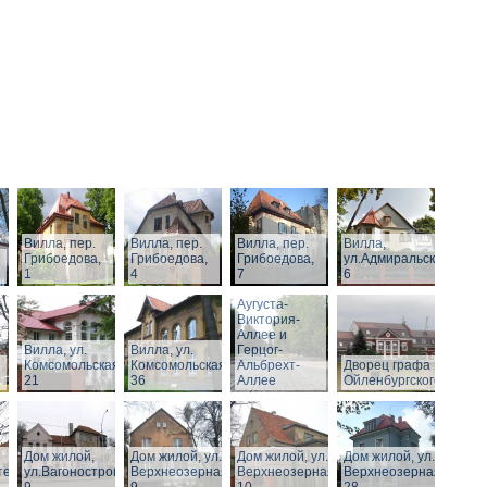
Вилла, пер.
Вилла, пер.
Вилла, пер.
Вилла,
Грибоедова,
Грибоедова,
Грибоедова,
ул.Адмиральская,
1
4
7
6
Виллы по
Аугуста-
Виктория-
Аллее и
Вилла, ул.
Вилла, ул.
Герцог-
Комсомольская,
Комсомольская,
Альбрехт-
Дворец графа
21
36
Аллее
Ойленбургского
Дом жилой,
Дом жилой, ул.
Дом жилой, ул.
Дом жилой, ул.
тельная,
ул.Вагоностроительная,
Верхнеозерная,
Верхнеозерная,
Верхнеозерная,