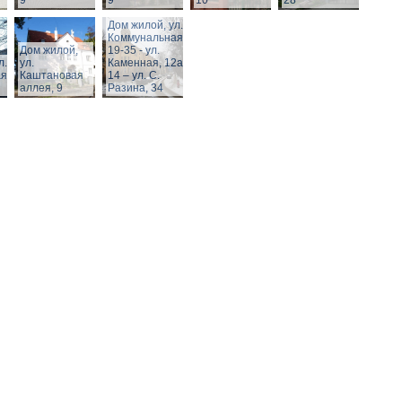
9
9
10
28
Дом жилой, ул.
Коммунальная,
Дом жилой,
19-35 - ул.
л.
ул.
Каменная, 12а,
я,
Каштановая
14 – ул. С.
аллея, 9
Разина, 34