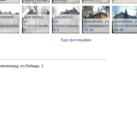
ень»
львов у входа
фасаде
аллея, 25
7
 жилой,
Дом жилой,
Дом жилой,
ул.
ул.
Дом жилой, ул. З.
Дом жилой, у
питальная,
Госпитальная,
Госпитальная,
Космодемьянской
Зоологическа
4
6-8
30-38
46-48
Еще фотографии
алининград, пл.Победы, 1