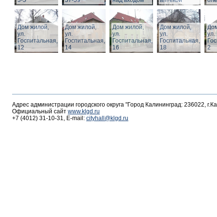
3-5
57-59
над входом
аптекой
ол
Дом жилой,
Дом жилой,
Дом жилой,
Дом жилой,
Дом
ул.
ул.
ул.
ул.
ул.
Госпитальная,
Госпитальная,
Госпитальная,
Госпитальная,
Гос
12
14
16
18
2
Адрес администрации городского округа "Город Калининград: 236022, г.К
Официальный сайт
www.klgd.ru
+7 (4012) 31-10-31, E-mail:
cityhall@klgd.ru