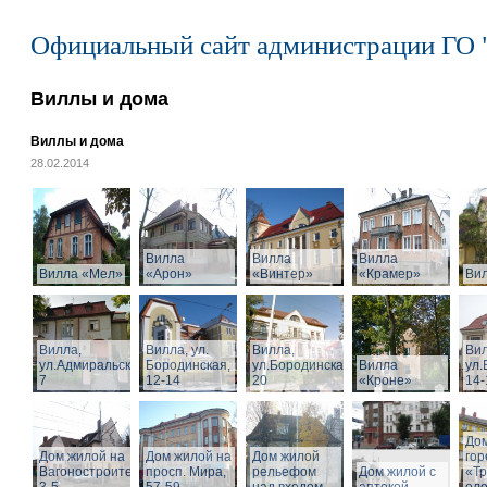
Официальный сайт администрации ГО 
Виллы и дома
Виллы и дома
28.02.2014
Вилла
Вилла
Вилла
Вилла «Мел»
«Арон»
«Винтер»
«Крамер»
Ви
Вилла,
Вилла, ул.
Вилла,
Вил
ул.Адмиральская,
Бородинская,
ул.Бородинская,
Вилла
ул.
7
12-14
20
«Кроне»
14-
Дом
Дом жилой на
Дом жилой на
Дом жилой
го
Вагоностроительной
просп. Мира,
рельефом
Дом жилой с
«Т