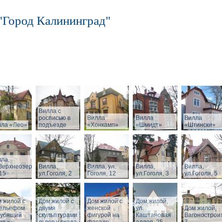
"Город Калининград"
Вилла с
росписью в
Вилла
Вилла
Вилла
лла «Лео»
подъезде
«Хонкамп»
«Шмидт»
«Штински»
ла,
Верхнеозерная,
Вилла,
Вилла, ул.
Вилла,
Вилла,
15
ул.Гоголя, 2
Гоголя, 12
ул.Гоголя, 3
ул.Гоголя, 5
 жилой с
Дом жилой с
Дом жилой с
Дом жилой,
рельефом
двумя
женской
ул.
Дом жилой,
рубящий
скульптурами
фигурой на
Каштановая
Вагонострои