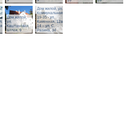
9
9
10
28
Дом жилой, ул.
Коммунальная,
Дом жилой,
19-35 - ул.
л.
ул.
Каменная, 12а,
я,
Каштановая
14 – ул. С.
аллея, 9
Разина, 34