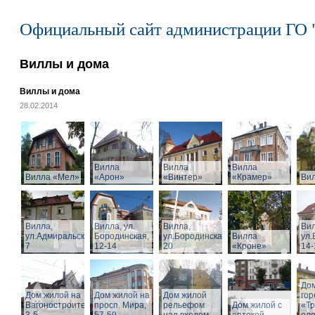
Официальный сайт администрации ГО 
Виллы и дома
Виллы и дома
28.02.2014
Вилла
Вилла
Вилла
Вилла «Мел»
«Арон»
«Винтер»
«Крамер»
Ви
Вилла,
Вилла, ул.
Вилла,
Вил
ул.Адмиральская,
Бородинская,
ул.Бородинская,
Вилла
ул.
7
12-14
20
«Кроне»
14-
Дом
Дом жилой на
Дом жилой на
Дом жилой
го
Вагоностроительной
просп. Мира,
рельефом
Дом жилой с
«Т