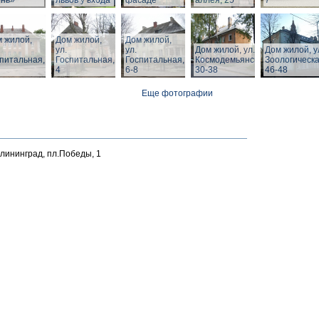
ень»
львов у входа
фасаде
аллея, 25
7
 жилой,
Дом жилой,
Дом жилой,
ул.
ул.
Дом жилой, ул. З.
Дом жилой, у
питальная,
Госпитальная,
Госпитальная,
Космодемьянской
Зоологическа
4
6-8
30-38
46-48
Еще фотографии
алининград, пл.Победы, 1