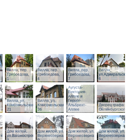
Вилла, пер.
Вилла, пер.
Вилла, пер.
Вилла,
Грибоедова,
Грибоедова,
Грибоедова,
ул.Адмиральская,
1
4
7
6
Виллы по
Аугуста-
Виктория-
Аллее и
Вилла, ул.
Вилла, ул.
Герцог-
Комсомольская,
Комсомольская,
Альбрехт-
Дворец графа
21
36
Аллее
Ойленбургского
Дом жилой,
Дом жилой, ул.
Дом жилой, ул.
Дом жилой, ул.
тельная,
ул.Вагоностроительная,
Верхнеозерная,
Верхнеозерная,
Верхнеозерная,