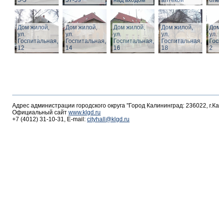
3-5
57-59
над входом
аптекой
ол
Дом жилой,
Дом жилой,
Дом жилой,
Дом жилой,
Дом
ул.
ул.
ул.
ул.
ул.
Госпитальная,
Госпитальная,
Госпитальная,
Госпитальная,
Гос
12
14
16
18
2
Адрес администрации городского округа "Город Калининград: 236022, г.К
Официальный сайт
www.klgd.ru
+7 (4012) 31-10-31, E-mail:
cityhall@klgd.ru