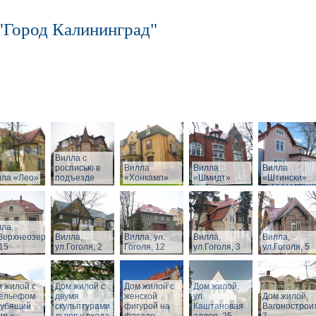
"Город Калининград"
Вилла с
росписью в
Вилла
Вилла
Вилла
лла «Лео»
подъезде
«Хонкамп»
«Шмидт»
«Штински»
ла,
Верхнеозерная,
Вилла,
Вилла, ул.
Вилла,
Вилла,
15
ул.Гоголя, 2
Гоголя, 12
ул.Гоголя, 3
ул.Гоголя, 5
 жилой с
Дом жилой с
Дом жилой с
Дом жилой,
рельефом
двумя
женской
ул.
Дом жилой,
рубящий
скульптурами
фигурой на
Каштановая
Вагонострои