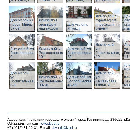
ул.Гоголя, 2
Гоголя, 12
ул.Гоголя, 3
ул.Гоголя, 5
21
Дом жилой с
Дом
Дом жилой на
Дом жилой
горельефом
дв
просп. Мира,
рельефом
Дом жилой с
«Трубящий
ску
57-59
над входом
аптекой
олень»
льв
Дом жилой,
Дом
Дом жилой, ул.
Дом жилой, ул.
Дом жилой, ул.
ул.
ул.
Верхнеозерная,
Верхнеозерная,
Верхнеозерная,
Госпитальная,
Гос
9
10
28
12
14
Дом
Ко
Дом жилой,
Дом жилой,
19-
ул.
Дом жилой, ул. З.
Дом жилой, ул.
ул.
Кам
Госпитальная,
Космодемьянской
Зоологическая,
Каштановая
14 
6-8
30-38
46-48
аллея, 9
Раз
Адрес администрации городского округа "Город Калининград: 236022, г.К
Официальный сайт
www.klgd.ru
+7 (4012) 31-10-31, E-mail:
cityhall@klgd.ru