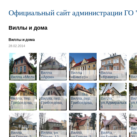
Официальный сайт администрации ГО 
Виллы и дома
Виллы и дома
28.02.2014
Вилла
Вилла
Вилла
Вилла «Мел»
«Арон»
«Винтер»
«Крамер»
Ви
Вилла, пер.
Вилла, пер.
Вилла, пер.
Вилла,
Вил
Грибоедова,
Грибоедова,
Грибоедова,
ул.Адмиральская,
ул.
1
4
7
6
7
Вил
Вилла,
Вилла, ул.
Вилла,
Вилла,
Ком