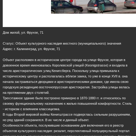
Дом жилой, ул. Фрунзе, 71
Статус: Объект культурного наследия местного (муниципального) значения
Адрес: г. Калининград, ул. Фрунзе, 71
Объект расположен в историческом центре города на улице Фрунзе, которая в
довоенное время именовалась Королевской улицей (Keonigstrasse) и входила в
число аристократических улиц Кенигсберга. Поскольку улица примыкала к
историческому центру и располагалась вблизи замка, то уже в конце XVII в. она
начала застраиваться дворцами и аристократическими домами, где имела свою
городскую резиденцию восточнопрусская аристократия. Застройка улицы велась
на протяжении двух столетий.
Трехэтажное здание было построено примерно в 1870-1880 гг. и относилось по
своему функциональному назначению к жилью повышенной комфортности. Стиль
- историзм с влиянием классицизма.
В годы Второй мировой войны Кенигштрассе подверглась сильным разрушениям,
но ряд зданий сохранился. В их числе и данный объект.
Особенности объекта, послужившие основанием для включения его в реестр
объектов культурного наследия: ризалит, перспективный полуциркульный портал