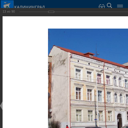
КАЛИНИНГРАД
13
из
90
Город Калининград
›
Город
›
Фотогалерея
›
Калининград
›
Виллы и дома
Виллы и дома
Виллы и дома
28.02.2014