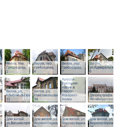
Вилла, пер.
Вилла, пер.
Вилла, пер.
Вилла,
Грибоедова,
Грибоедова,
Грибоедова,
ул.Адмиральская,
1
4
7
6
Виллы по
Аугуста-
Виктория-
Аллее и
Вилла, ул.
Вилла, ул.
Герцог-
Комсомольская,
Комсомольская,
Альбрехт-
Дворец графа
21
36
Аллее
Ойленбургского
Дом жилой,
Дом жилой, ул.
Дом жилой, ул.
Дом жилой, ул.
тельная,
ул.Вагоностроительная,
Верхнеозерная,
Верхнеозерная,
Верхнеозерная,