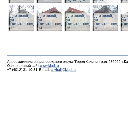
3-5
57-59
над входом
аптекой
ол
Дом жилой,
Дом жилой,
Дом жилой,
Дом жилой,
Дом
ул.
ул.
ул.
ул.
ул.
Госпитальная,
Госпитальная,
Госпитальная,
Госпитальная,
Гос
12
14
16
18
2
Адрес администрации городского округа "Город Калининград: 236022, г.К
Официальный сайт
www.klgd.ru
+7 (4012) 31-10-31, E-mail:
cityhall@klgd.ru