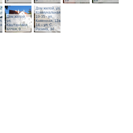
9
9
10
28
Дом жилой, ул.
Коммунальная,
Дом жилой,
19-35 - ул.
л.
ул.
Каменная, 12а,
я,
Каштановая
14 – ул. С.
аллея, 9
Разина, 34