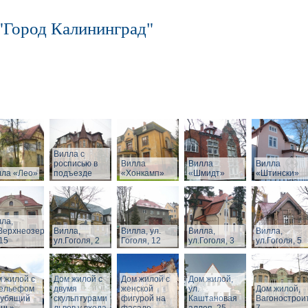
"Город Калининград"
Вилла с
росписью в
Вилла
Вилла
Вилла
лла «Лео»
подъезде
«Хонкамп»
«Шмидт»
«Штински»
ла,
Верхнеозерная,
Вилла,
Вилла, ул.
Вилла,
Вилла,
15
ул.Гоголя, 2
Гоголя, 12
ул.Гоголя, 3
ул.Гоголя, 5
 жилой с
Дом жилой с
Дом жилой с
Дом жилой,
рельефом
двумя
женской
ул.
Дом жилой,
рубящий
скульптурами
фигурой на
Каштановая
Вагонострои