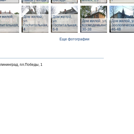
ень»
львов у входа
фасаде
аллея, 25
7
 жилой,
Дом жилой,
Дом жилой,
ул.
ул.
Дом жилой, ул. З.
Дом жилой, у
питальная,
Госпитальная,
Госпитальная,
Космодемьянской
Зоологическа
4
6-8
30-38
46-48
Еще фотографии
алининград, пл.Победы, 1