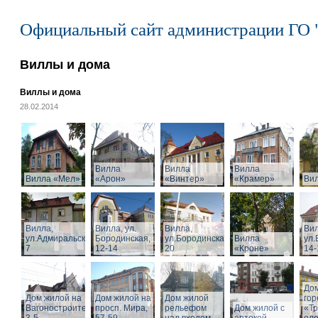
Официальный сайт администрации ГО 
Виллы и дома
Виллы и дома
28.02.2014
Вилла
Вилла
Вилла
Вилла «Мел»
«Арон»
«Винтер»
«Крамер»
Ви
Вилла,
Вилла, ул.
Вилла,
Вил
ул.Адмиральская,
Бородинская,
ул.Бородинская,
Вилла
ул.
7
12-14
20
«Кроне»
14-
Дом
Дом жилой на
Дом жилой на
Дом жилой
го
Вагоностроительной
просп. Мира,
рельефом
Дом жилой с
«Т