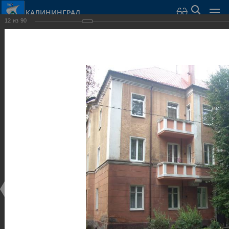
КАЛИНИНГРАД
12
из
90
Город Калининград
›
Город
›
Фотогалерея
›
Калининград
›
Виллы и дома
Виллы и дома
Виллы и дома
28.02.2014