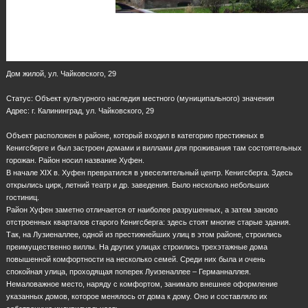
Дом жилой, ул. Чайковского, 29
Статус: Объект культурного наследия местного (муниципального) значения
Адрес: г. Калининград, ул. Чайковского, 29
Объект расположен в районе, который входил в категорию престижных в
Кенигсберге и был застроен домами и виллами для проживания там состоятельных
горожан. Район носил название Хуфен.
В начале XIX в. Хуфен превратился в увеселительный центр. Кенигсберга. Здесь
открылись цирк, летний театр и др. заведения. Было несколько небольших
гостиниц.
Район Хуфен заметно отличается от наиболее разрушенных, а затем заново
отстроенных кварталов старого Кенигсберга: здесь стоят многие старые здания.
Так, на Лузиеналлее, одной из престижнейших улиц в этом районе, строились
преимущественно виллы. На других улицах строились трехэтажные дома
повышенной комфортности на несколько семей. Среди них была и очень
спокойная улица, проходящая поперек Луизеналлее – Германналлея.
Немаловажное место, наряду с комфортом, занимало внешнее оформление
указанных домов, которое менялось от дома к дому. Оно и составляло их