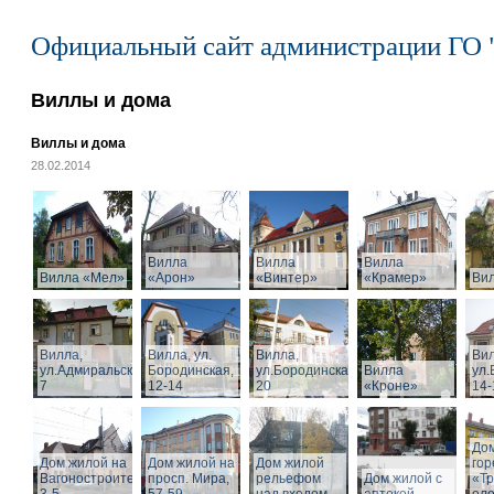
Официальный сайт администрации ГО 
Виллы и дома
Виллы и дома
28.02.2014
Вилла
Вилла
Вилла
Вилла «Мел»
«Арон»
«Винтер»
«Крамер»
Ви
Вилла,
Вилла, ул.
Вилла,
Вил
ул.Адмиральская,
Бородинская,
ул.Бородинская,
Вилла
ул.
7
12-14
20
«Кроне»
14-
Дом
Дом жилой на
Дом жилой на
Дом жилой
го
Вагоностроительной
просп. Мира,
рельефом
Дом жилой с
«Т