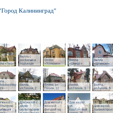
"Город Калининград"
Вилла с
росписью в
Вилла
Вилла
Вилла
лла «Лео»
подъезде
«Хонкамп»
«Шмидт»
«Штински»
ла,
Верхнеозерная,
Вилла,
Вилла, ул.
Вилла,
Вилла,
15
ул.Гоголя, 2
Гоголя, 12
ул.Гоголя, 3
ул.Гоголя, 5
 жилой с
Дом жилой с
Дом жилой с
Дом жилой,
рельефом
двумя
женской
ул.
Дом жилой,
рубящий
скульптурами
фигурой на
Каштановая
Вагонострои