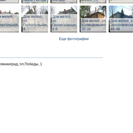
ень»
львов у входа
фасаде
аллея, 25
7
 жилой,
Дом жилой,
Дом жилой,
ул.
ул.
Дом жилой, ул. З.
Дом жилой, у
питальная,
Госпитальная,
Госпитальная,
Космодемьянской
Зоологическа
4
6-8
30-38
46-48
Еще фотографии
алининград, пл.Победы, 1