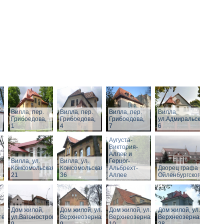
Вилла, пер.
Вилла, пер.
Вилла, пер.
Вилла,
Грибоедова,
Грибоедова,
Грибоедова,
ул.Адмиральская,
1
4
7
6
Виллы по
Аугуста-
Виктория-
Аллее и
Вилла, ул.
Вилла, ул.
Герцог-
Комсомольская,
Комсомольская,
Альбрехт-
Дворец графа
21
36
Аллее
Ойленбургского
Дом жилой,
Дом жилой, ул.
Дом жилой, ул.
Дом жилой, ул.
тельная,
ул.Вагоностроительная,
Верхнеозерная,
Верхнеозерная,
Верхнеозерная,