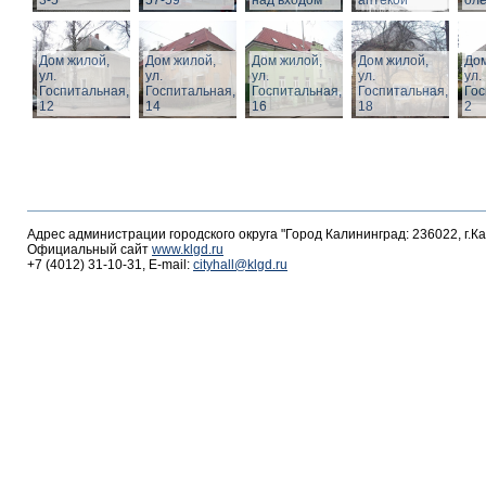
3-5
57-59
над входом
аптекой
ол
Дом жилой,
Дом жилой,
Дом жилой,
Дом жилой,
Дом
ул.
ул.
ул.
ул.
ул.
Госпитальная,
Госпитальная,
Госпитальная,
Госпитальная,
Гос
12
14
16
18
2
Адрес администрации городского округа "Город Калининград: 236022, г.К
Официальный сайт
www.klgd.ru
+7 (4012) 31-10-31, E-mail:
cityhall@klgd.ru