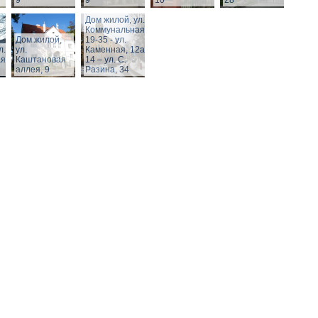
9
9
10
28
Дом жилой, ул.
Коммунальная,
Дом жилой,
19-35 - ул.
л.
ул.
Каменная, 12а,
я,
Каштановая
14 – ул. С.
аллея, 9
Разина, 34