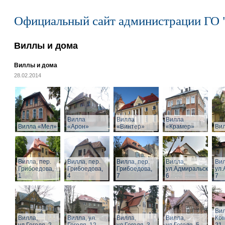
Официальный сайт администрации ГО 
Виллы и дома
Виллы и дома
28.02.2014
Вилла
Вилла
Вилла
Вилла «Мел»
«Арон»
«Винтер»
«Крамер»
Ви
Вилла, пер.
Вилла, пер.
Вилла, пер.
Вилла,
Вил
Грибоедова,
Грибоедова,
Грибоедова,
ул.Адмиральская,
ул.
1
4
7
6
7
Вил
Вилла,
Вилла, ул.
Вилла,
Вилла,
Ком