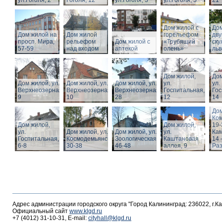
ул.Гоголя, 2
Гоголя, 12
ул.Гоголя, 3
ул.Гоголя, 5
21
Дом жилой с
Дом
Дом жилой на
Дом жилой
горельефом
дв
просп. Мира,
рельефом
Дом жилой с
«Трубящий
ску
57-59
над входом
аптекой
олень»
льв
Дом жилой,
Дом
Дом жилой, ул.
Дом жилой, ул.
Дом жилой, ул.
ул.
ул.
Верхнеозерная,
Верхнеозерная,
Верхнеозерная,
Госпитальная,
Гос
9
10
28
12
14
Дом
Ко
Дом жилой,
Дом жилой,
19-
ул.
Дом жилой, ул. З.
Дом жилой, ул.
ул.
Кам
Госпитальная,
Космодемьянской
Зоологическая,
Каштановая
14 
6-8
30-38
46-48
аллея, 9
Раз
Адрес администрации городского округа "Город Калининград: 236022, г.К
Официальный сайт
www.klgd.ru
+7 (4012) 31-10-31, E-mail:
cityhall@klgd.ru