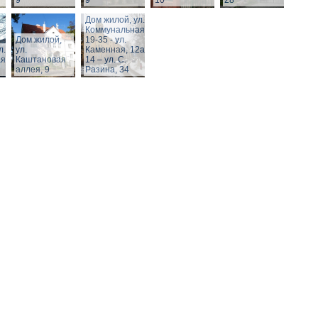
9
9
10
28
Дом жилой, ул.
Коммунальная,
Дом жилой,
19-35 - ул.
л.
ул.
Каменная, 12а,
я,
Каштановая
14 – ул. С.
аллея, 9
Разина, 34