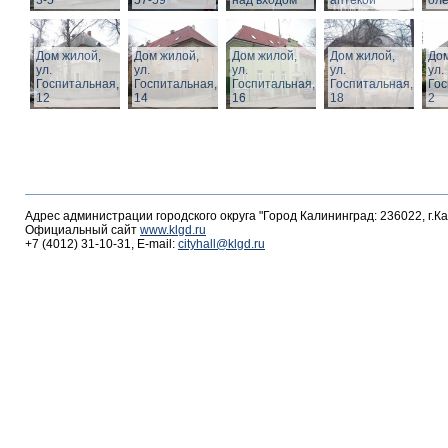
3-5
57-59
над входом
аптекой
ол
Дом жилой,
Дом жилой,
Дом жилой,
Дом жилой,
Дом
ул.
ул.
ул.
ул.
ул.
Госпитальная,
Госпитальная,
Госпитальная,
Госпитальная,
Гос
12
14
16
18
2
Адрес администрации городского округа "Город Калининград: 236022, г.К
Официальный сайт
www.klgd.ru
+7 (4012) 31-10-31, E-mail:
cityhall@klgd.ru