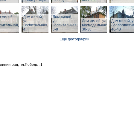
ень»
львов у входа
фасаде
аллея, 25
7
 жилой,
Дом жилой,
Дом жилой,
ул.
ул.
Дом жилой, ул. З.
Дом жилой, у
питальная,
Госпитальная,
Госпитальная,
Космодемьянской
Зоологическа
4
6-8
30-38
46-48
Еще фотографии
алининград, пл.Победы, 1