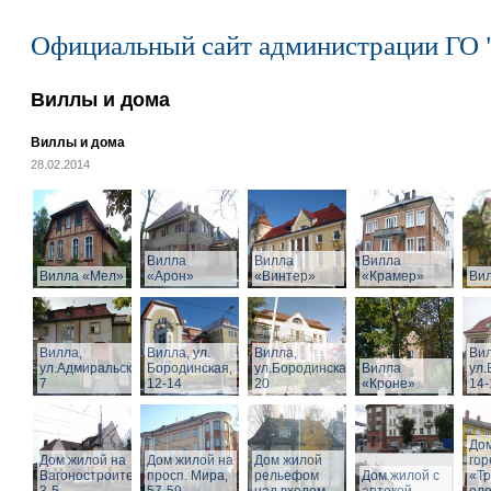
Официальный сайт администрации ГО 
Виллы и дома
Виллы и дома
28.02.2014
Вилла
Вилла
Вилла
Вилла «Мел»
«Арон»
«Винтер»
«Крамер»
Ви
Вилла,
Вилла, ул.
Вилла,
Вил
ул.Адмиральская,
Бородинская,
ул.Бородинская,
Вилла
ул.
7
12-14
20
«Кроне»
14-
Дом
Дом жилой на
Дом жилой на
Дом жилой
го
Вагоностроительной
просп. Мира,
рельефом
Дом жилой с
«Т