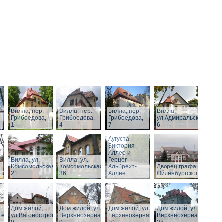
Вилла, пер.
Вилла, пер.
Вилла, пер.
Вилла,
Грибоедова,
Грибоедова,
Грибоедова,
ул.Адмиральская,
1
4
7
6
Виллы по
Аугуста-
Виктория-
Аллее и
Вилла, ул.
Вилла, ул.
Герцог-
Комсомольская,
Комсомольская,
Альбрехт-
Дворец графа
21
36
Аллее
Ойленбургского
Дом жилой,
Дом жилой, ул.
Дом жилой, ул.
Дом жилой, ул.
тельная,
ул.Вагоностроительная,
Верхнеозерная,
Верхнеозерная,
Верхнеозерная,