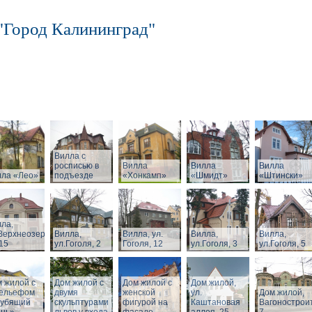
"Город Калининград"
Вилла с
росписью в
Вилла
Вилла
Вилла
лла «Лео»
подъезде
«Хонкамп»
«Шмидт»
«Штински»
ла,
Верхнеозерная,
Вилла,
Вилла, ул.
Вилла,
Вилла,
15
ул.Гоголя, 2
Гоголя, 12
ул.Гоголя, 3
ул.Гоголя, 5
 жилой с
Дом жилой с
Дом жилой с
Дом жилой,
рельефом
двумя
женской
ул.
Дом жилой,
рубящий
скульптурами
фигурой на
Каштановая
Вагонострои