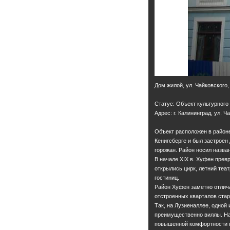
Дом жилой, ул. Чайковского,
Статус: Объект культурного
Адрес: г. Калининград, ул. Ч
Объект расположен в районе
Кенигсберге и был застрое
горожан. Район носил назва
В начале XIX в. Хуфен прев
открылись цирк, летний теа
гостиниц.
Район Хуфен заметно отлича
отстроенных кварталов стар
Так, на Лузиеналлее, одной
преимущественно виллы. На
повышенной комфортности н