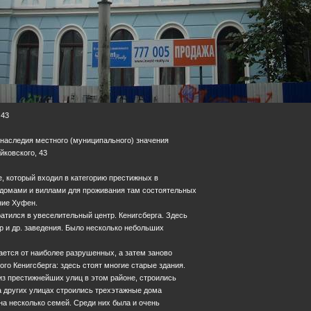
 43
 наследия местного (муниципального) значения
айковского, 43
, который входил в категорию престижных в
н домами и виллами для проживания там состоятельных
ние Хуфен.
ратился в увеселительный центр. Кенигсберга. Здесь
тр и др. заведения. Было несколько небольших
ется от наиболее разрушенных, а затем заново
ого Кенигсберга: здесь стоят многие старые здания.
 из престижнейших улиц в этом районе, строились
 других улицах строились трехэтажные дома
а несколько семей. Среди них была и очень