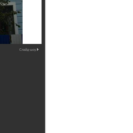
Промышленные здания и
сооружения
Мосты
Слайд-шоу: