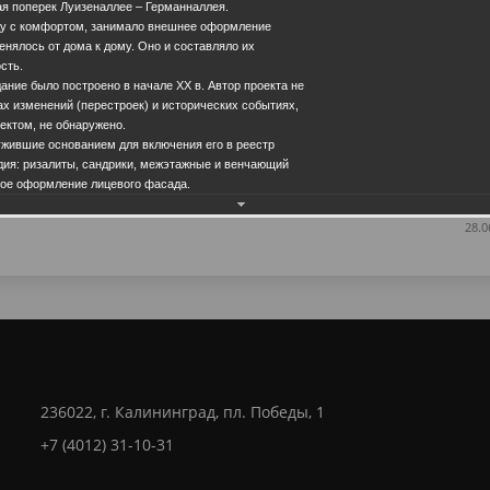
я поперек Луизеналлее – Германналлея.
ду с комфортом, занимало внешнее оформление
енялось от дома к дому. Оно и составляло их
сть.
ание было построено в начале ХХ в. Автор проекта не
ах изменений (перестроек) и исторических событиях,
ектом, не обнаружено.
ужившие основанием для включения его в реестр
Еще фотографии
дия: ризалиты, сандрики, межэтажные и венчающий
ное оформление лицевого фасада.
28.0
236022, г. Калининград, пл. Победы, 1
+7 (4012) 31-10-31