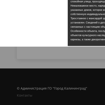
спокойная улица, проходяща
Немаловажное место, наря
указанных домов, которое м
собственную индивидуально
Трехэтажное с мансардой зд
установлен. Сведений о дат
связанных с настоящим объ
Особенности объекта, посл
объектов культурного насле
карнизы, а также декоратив
© Администрация ГО "Город Калининград"
Контакты