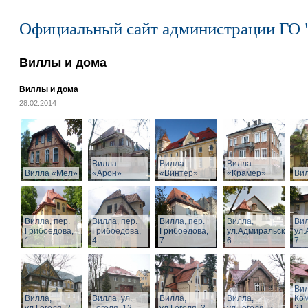
Официальный сайт администрации ГО 
Виллы и дома
Виллы и дома
28.02.2014
Вилла
Вилла
Вилла
Вилла «Мел»
«Арон»
«Винтер»
«Крамер»
Ви
Вилла, пер.
Вилла, пер.
Вилла, пер.
Вилла,
Вил
Грибоедова,
Грибоедова,
Грибоедова,
ул.Адмиральская,
ул.
1
4
7
6
7
Вил
Вилла,
Вилла, ул.
Вилла,
Вилла,
Ком