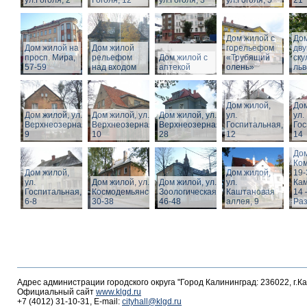
ул.Гоголя, 2
Гоголя, 12
ул.Гоголя, 3
ул.Гоголя, 5
21
Дом жилой с
Дом
Дом жилой на
Дом жилой
горельефом
дв
просп. Мира,
рельефом
Дом жилой с
«Трубящий
ску
57-59
над входом
аптекой
олень»
льв
Дом жилой,
Дом
Дом жилой, ул.
Дом жилой, ул.
Дом жилой, ул.
ул.
ул.
Верхнеозерная,
Верхнеозерная,
Верхнеозерная,
Госпитальная,
Гос
9
10
28
12
14
Дом
Ко
Дом жилой,
Дом жилой,
19-
ул.
Дом жилой, ул. З.
Дом жилой, ул.
ул.
Кам
Госпитальная,
Космодемьянской
Зоологическая,
Каштановая
14 
6-8
30-38
46-48
аллея, 9
Раз
Адрес администрации городского округа "Город Калининград: 236022, г.К
Официальный сайт
www.klgd.ru
+7 (4012) 31-10-31, E-mail:
cityhall@klgd.ru