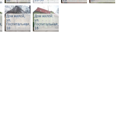
35
28-30
19
17
Дом жилой,
Дом жилой,
ул.
ул.
я,
Госпитальная,
Госпитальная,
18
16