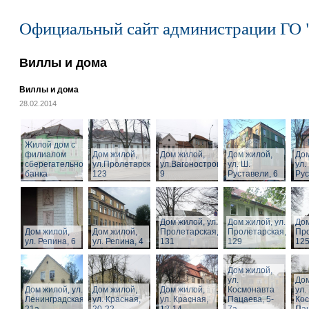
Официальный сайт администрации ГО 
Виллы и дома
Виллы и дома
28.02.2014
Жилой дом с
филиалом
Дом жилой,
Дом жилой,
Дом жилой,
Дом
сберегательного
ул.Пролетарская,
ул.Вагоностроительная,
ул. Ш.
ул.
банка
123
9
Руставели, 6
Рус
Дом жилой, ул.
Дом жилой, ул.
Дом
Дом жилой,
Дом жилой,
Пролетарская,
Пролетарская,
Про
ул. Репина, 6
ул. Репина, 4
131
129
125
Дом жилой,
ул.
Дом
Дом жилой, ул.
Дом жилой,
Дом жилой,
Космонавта
ул.
Ленинградская,
ул. Красная,
ул. Красная,
Пацаева, 5-
Ко