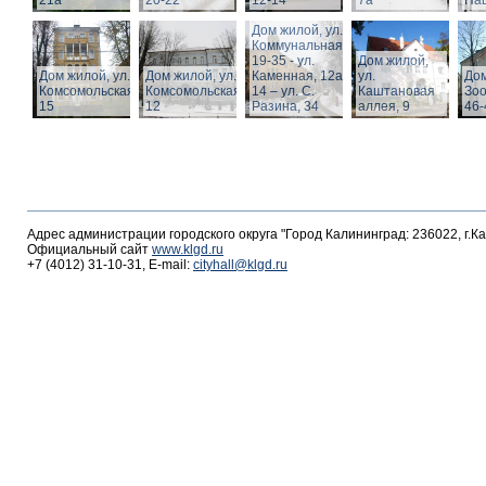
21а
20-22
12-14
7а
Пац
Дом жилой, ул.
Коммунальная,
19-35 - ул.
Дом жилой,
Дом жилой, ул.
Дом жилой, ул.
Каменная, 12а,
ул.
Дом
Комсомольская,
Комсомольская,
14 – ул. С.
Каштановая
Зоо
15
12
Разина, 34
аллея, 9
46-
Адрес администрации городского округа "Город Калининград: 236022, г.К
Официальный сайт
www.klgd.ru
+7 (4012) 31-10-31, E-mail:
cityhall@klgd.ru