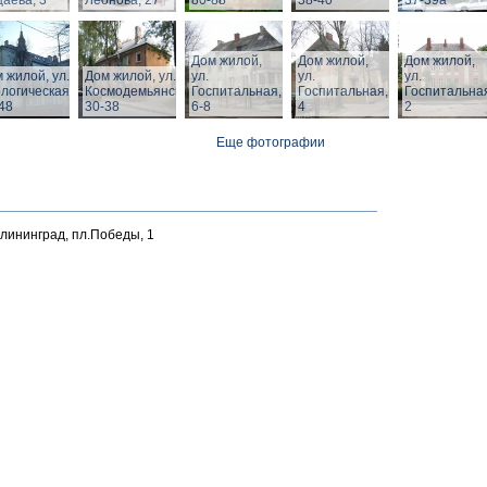
аева, 3
Леонова, 27
80-88
38-40
37-39а
Дом жилой,
Дом жилой,
Дом жилой,
 жилой, ул.
Дом жилой, ул. З.
ул.
ул.
ул.
логическая,
Космодемьянской
Госпитальная,
Госпитальная,
Госпитальна
48
30-38
6-8
4
2
Еще фотографии
алининград, пл.Победы, 1