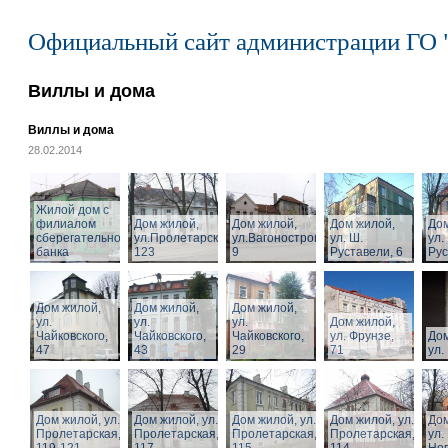
Официальный сайт администрации ГО 
Виллы и дома
Виллы и дома
28.02.2014
Жилой дом с
филиалом
Дом жилой,
Дом жилой,
Дом жилой,
Дом
сберегательного
ул.Пролетарская,
ул.Вагоностроительная,
ул. Ш.
ул.
банка
123
9
Руставели, 6
Рус
Дом жилой,
Дом жилой,
Дом жилой,
ул.
ул.
ул.
Дом жилой,
Чайковского,
Чайковского,
Чайковского,
ул. Фрунзе,
Дом
47
43
29
71
ул.
Дом жилой, ул.
Дом жилой, ул.
Дом жилой, ул.
Дом жилой, ул.
Дом
Пролетарская,
Пролетарская,
Пролетарская,
Пролетарская,
ул