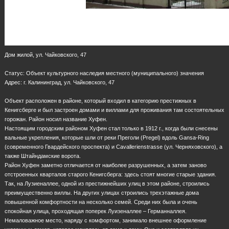
Дом жилой, ул. Чайковского, 47
Статус: Объект культурного наследия местного (муниципального) значения
Адрес: г. Калининград, ул. Чайковского, 47
Объект расположен в районе, который входил в категорию престижных в
Кенигсберге и был застроен домами и виллами для проживания там состоятельных
горожан. Район носил название Хуфен.
Настоящим городским районом Хуфен стал только в 1912 г., когда были снесены
вальные укрепления, которые шли от реки Преголи (Pregel) вдоль Gansa-Ring
(современного Гвардейского проспекта) и Cavallerienstrasse (ул. Черняховского), а
также Штайндамские ворота.
Район Хуфен заметно отличается от наиболее разрушенных, а затем заново
отстроенных кварталов старого Кенигсберга: здесь стоят многие старые здания.
Так, на Лузиеналлее, одной из престижнейших улиц в этом районе, строились
преимущественно виллы. На других улицах строились трехэтажные дома
повышенной комфортности на несколько семей. Среди них была и очень
спокойная улица, проходящая поперек Луизеналлее – Германналлея.
Немаловажное место, наряду с комфортом, занимало внешнее оформление