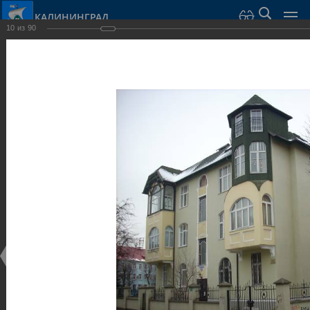
КАЛИНИНГРАД
10
из
90
Город Калининград
›
Город
›
Фотогалерея
›
Калининград
›
Виллы и дома
Виллы и дома
Виллы и дома
28.02.2014