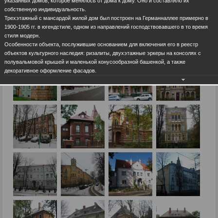
указанных домов, которое менялось от дома к дому. Оно и составляло их
собственную индивидуальность.
Трехэтажный с мансардой жилой дом был построен на Германналлее примерно в
1900-1905 гг. в югендстиле, одном из направлений господствовавшего в то время
стиля модерн.
Особенности объекта, послужившие основанием для включения его в реестр
объектов культурного наследия: ризалиты, двухэтажные эркеры на консолях с
полувальмовой крышей и маленькой конусообразной башенкой, а также
декоративное оформление фасадов.