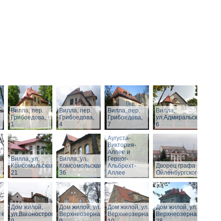
Вилла, пер.
Вилла, пер.
Вилла, пер.
Вилла,
Грибоедова,
Грибоедова,
Грибоедова,
ул.Адмиральская,
1
4
7
6
Виллы по
Аугуста-
Виктория-
Аллее и
Вилла, ул.
Вилла, ул.
Герцог-
Комсомольская,
Комсомольская,
Альбрехт-
Дворец графа
21
36
Аллее
Ойленбургского
Дом жилой,
Дом жилой, ул.
Дом жилой, ул.
Дом жилой, ул.
тельная,
ул.Вагоностроительная,
Верхнеозерная,
Верхнеозерная,
Верхнеозерная,