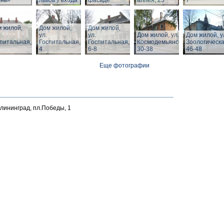
ень»
львов у входа
фасаде
аллея, 25
7
 жилой,
Дом жилой,
Дом жилой,
ул.
ул.
Дом жилой, ул. З.
Дом жилой, у
питальная,
Госпитальная,
Госпитальная,
Космодемьянской
Зоологическа
4
6-8
30-38
46-48
Еще фотографии
алининград, пл.Победы, 1