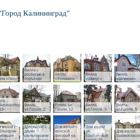
"Город Калининград"
Вилла с
росписью в
Вилла
Вилла
Вилла
лла «Лео»
подъезде
«Хонкамп»
«Шмидт»
«Штински»
ла,
Верхнеозерная,
Вилла,
Вилла, ул.
Вилла,
Вилла,
15
ул.Гоголя, 2
Гоголя, 12
ул.Гоголя, 3
ул.Гоголя, 5
 жилой с
Дом жилой с
Дом жилой с
Дом жилой,
рельефом
двумя
женской
ул.
Дом жилой,
рубящий
скульптурами
фигурой на
Каштановая
Вагонострои