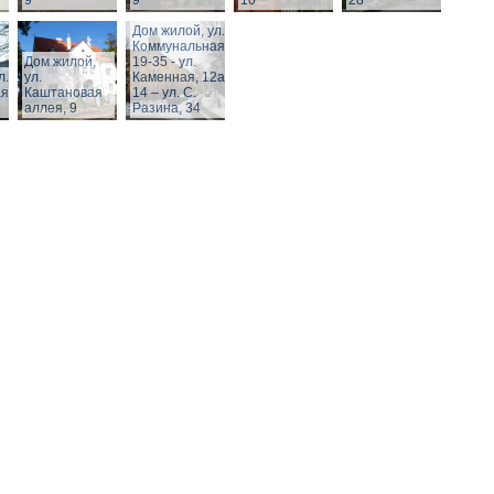
9
9
10
28
Дом жилой, ул.
Коммунальная,
Дом жилой,
19-35 - ул.
л.
ул.
Каменная, 12а,
я,
Каштановая
14 – ул. С.
аллея, 9
Разина, 34