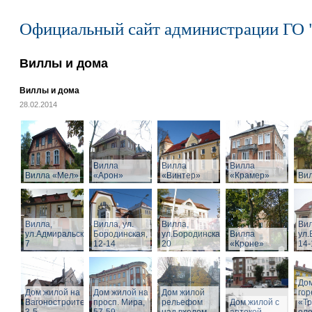
Официальный сайт администрации ГО 
Виллы и дома
Виллы и дома
28.02.2014
Вилла
Вилла
Вилла
Вилла «Мел»
«Арон»
«Винтер»
«Крамер»
Ви
Вилла,
Вилла, ул.
Вилла,
Вил
ул.Адмиральская,
Бородинская,
ул.Бородинская,
Вилла
ул.
7
12-14
20
«Кроне»
14-
Дом
Дом жилой на
Дом жилой на
Дом жилой
го
Вагоностроительной
просп. Мира,
рельефом
Дом жилой с
«Т