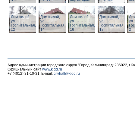
3-5
57-59
над входом
аптекой
ол
Дом жилой,
Дом жилой,
Дом жилой,
Дом жилой,
Дом
ул.
ул.
ул.
ул.
ул.
Госпитальная,
Госпитальная,
Госпитальная,
Госпитальная,
Гос
12
14
16
18
2
Адрес администрации городского округа "Город Калининград: 236022, г.К
Официальный сайт
www.klgd.ru
+7 (4012) 31-10-31, E-mail:
cityhall@klgd.ru