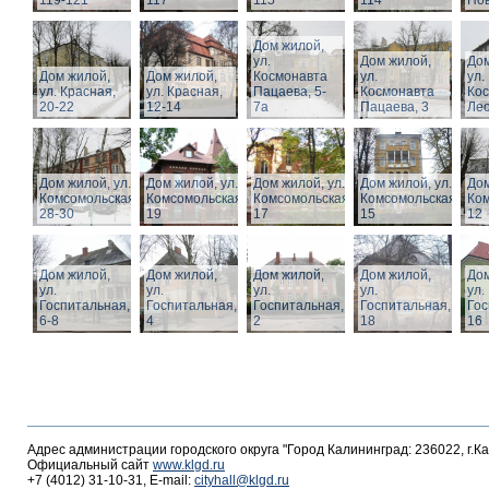
119-121
117
115
114
Нов
Дом жилой,
ул.
Дом жилой,
Дом
Дом жилой,
Дом жилой,
Космонавта
ул.
ул.
ул. Красная,
ул. Красная,
Пацаева, 5-
Космонавта
Ко
20-22
12-14
7а
Пацаева, 3
Лео
Дом жилой, ул.
Дом жилой, ул.
Дом жилой, ул.
Дом жилой, ул.
Дом
Комсомольская,
Комсомольская,
Комсомольская,
Комсомольская,
Ком
28-30
19
17
15
12
Дом жилой,
Дом жилой,
Дом жилой,
Дом жилой,
Дом
ул.
ул.
ул.
ул.
ул.
Госпитальная,
Госпитальная,
Госпитальная,
Госпитальная,
Гос
6-8
4
2
18
16
Адрес администрации городского округа "Город Калининград: 236022, г.К
Официальный сайт
www.klgd.ru
+7 (4012) 31-10-31, E-mail:
cityhall@klgd.ru