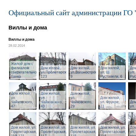
Официальный сайт администрации ГО 
Виллы и дома
Виллы и дома
28.02.2014
Жилой дом с
филиалом
Дом жилой,
Дом жилой,
Дом жилой,
Дом
сберегательного
ул.Пролетарская,
ул.Вагоностроительная,
ул. Ш.
ул.
банка
123
9
Руставели, 6
Рус
Дом жилой,
Дом жилой,
Дом жилой,
ул.
ул.
ул.
Дом жилой,
Чайковского,
Чайковского,
Чайковского,
ул. Фрунзе,
Дом
47
43
29
71
ул.
Дом жилой, ул.
Дом жилой, ул.
Дом жилой, ул.
Дом жилой, ул.
Дом
Пролетарская,
Пролетарская,
Пролетарская,
Пролетарская,
ул