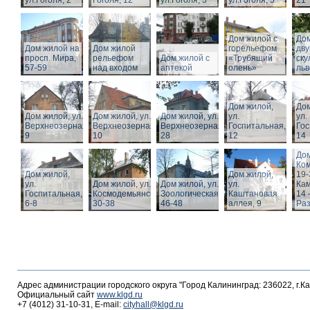
ул.Гоголя, 2
Гоголя, 12
ул.Гоголя, 3
ул.Гоголя, 5
21
Дом жилой с
Дом
Дом жилой на
Дом жилой
горельефом
дв
просп. Мира,
рельефом
Дом жилой с
«Трубящий
ску
57-59
над входом
аптекой
олень»
льв
Дом жилой,
Дом
Дом жилой, ул.
Дом жилой, ул.
Дом жилой, ул.
ул.
ул.
Верхнеозерная,
Верхнеозерная,
Верхнеозерная,
Госпитальная,
Гос
9
10
28
12
14
Дом
Ко
Дом жилой,
Дом жилой,
19-
ул.
Дом жилой, ул. З.
Дом жилой, ул.
ул.
Кам
Госпитальная,
Космодемьянской
Зоологическая,
Каштановая
14 
6-8
30-38
46-48
аллея, 9
Раз
Адрес администрации городского округа "Город Калининград: 236022, г.К
Официальный сайт
www.klgd.ru
+7 (4012) 31-10-31, E-mail:
cityhall@klgd.ru