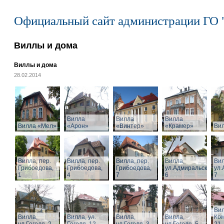
Официальный сайт администрации ГО 
Виллы и дома
Виллы и дома
28.02.2014
Вилла
Вилла
Вилла
Вилла «Мел»
«Арон»
«Винтер»
«Крамер»
Ви
Вилла, пер.
Вилла, пер.
Вилла, пер.
Вилла,
Вил
Грибоедова,
Грибоедова,
Грибоедова,
ул.Адмиральская,
ул.
1
4
7
6
7
Вил
Вилла,
Вилла, ул.
Вилла,
Вилла,
Ком