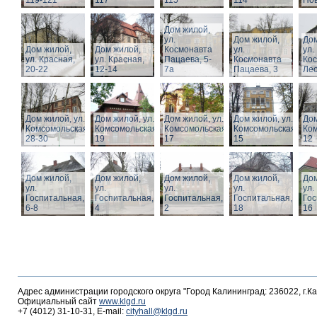
119-121
117
115
114
Нов
Дом жилой,
ул.
Дом жилой,
Дом
Дом жилой,
Дом жилой,
Космонавта
ул.
ул.
ул. Красная,
ул. Красная,
Пацаева, 5-
Космонавта
Ко
20-22
12-14
7а
Пацаева, 3
Лео
Дом жилой, ул.
Дом жилой, ул.
Дом жилой, ул.
Дом жилой, ул.
Дом
Комсомольская,
Комсомольская,
Комсомольская,
Комсомольская,
Ком
28-30
19
17
15
12
Дом жилой,
Дом жилой,
Дом жилой,
Дом жилой,
Дом
ул.
ул.
ул.
ул.
ул.
Госпитальная,
Госпитальная,
Госпитальная,
Госпитальная,
Гос
6-8
4
2
18
16
Адрес администрации городского округа "Город Калининград: 236022, г.К
Официальный сайт
www.klgd.ru
+7 (4012) 31-10-31, E-mail:
cityhall@klgd.ru