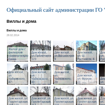
Официальный сайт администрации ГО 
Виллы и дома
Виллы и дома
28.02.2014
Жилой дом с
филиалом
Дом жилой,
Дом жилой,
Дом жилой,
Дом
сберегательного
ул.Пролетарская,
ул.Вагоностроительная,
ул. Ш.
ул.
банка
123
9
Руставели, 6
Рус
Дом жилой,
Дом жилой,
Дом жилой,
ул.
ул.
ул.
Дом жилой,
Чайковского,
Чайковского,
Чайковского,
ул. Фрунзе,
Дом
47
43
29
71
ул.
Дом жилой, ул.
Дом жилой, ул.
Дом жилой, ул.
Дом жилой, ул.
Дом
Пролетарская,
Пролетарская,
Пролетарская,
Пролетарская,
ул