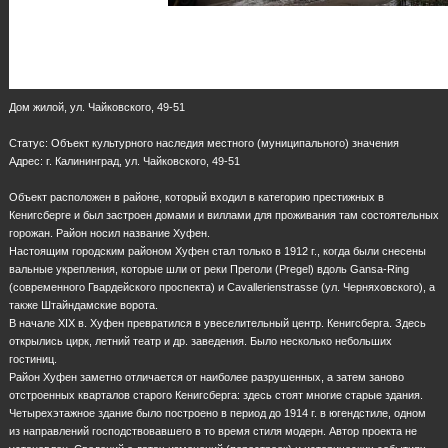
Дом жилой, ул. Чайковского, 49-51
Статус: Объект культурного наследия местного (муниципального) значения
Адрес: г. Калининград, ул. Чайковского, 49-51
Объект расположен в районе, который входил в категорию престижных в
Кенигсберге и был застроен домами и виллами для проживания там состоятельных
горожан. Район носил название Хуфен.
Настоящим городским районом Хуфен стал только в 1912 г., когда были снесены
вальные укрепления, которые шли от реки Преголи (Pregel) вдоль Gansa-Ring
(современного Гвардейского проспекта) и Cavallerienstrasse (ул. Черняховского), а
также Штайндамские ворота.
В начале XIX в. Хуфен превратился в увеселительный центр. Кенигсберга. Здесь
открылись цирк, летний театр и др. заведения. Было несколько небольших
гостиниц.
Район Хуфен заметно отличается от наиболее разрушенных, а затем заново
отстроенных кварталов старого Кенигсберга: здесь стоят многие старые здания.
Четырехэтажное здание было построено в период до 1914 г. в югендстиле, одном
из направлений господствовавшего в то время стиля модерн. Автор проекта не