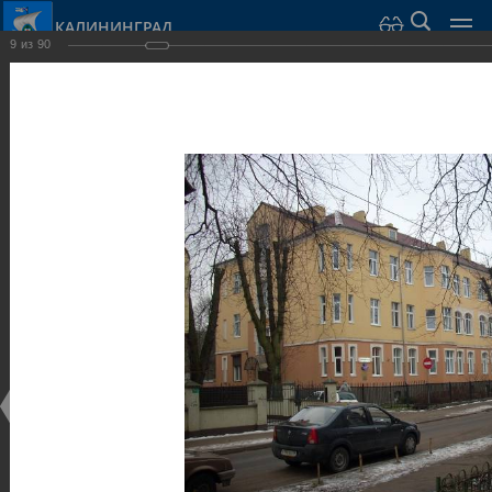
КАЛИНИНГРАД
9
из
90
Город Калининград
›
Город
›
Фотогалерея
›
Калининград
›
Виллы и дома
Виллы и дома
Виллы и дома
28.02.2014