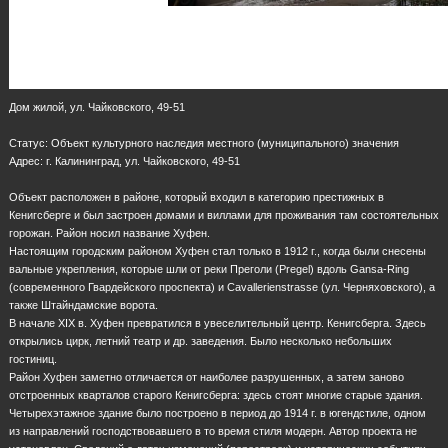
Дом жилой, ул. Чайковского, 49-51
Статус: Объект культурного наследия местного (муниципального) значения
Адрес: г. Калининград, ул. Чайковского, 49-51
Объект расположен в районе, который входил в категорию престижных в
Кенигсберге и был застроен домами и виллами для проживания там состоятельных
горожан. Район носил название Хуфен.
Настоящим городским районом Хуфен стал только в 1912 г., когда были снесены
вальные укрепления, которые шли от реки Преголи (Pregel) вдоль Gansa-Ring
(современного Гвардейского проспекта) и Cavallerienstrasse (ул. Черняховского), а
также Штайндамские ворота.
В начале XIX в. Хуфен превратился в увеселительный центр. Кенигсберга. Здесь
открылись цирк, летний театр и др. заведения. Было несколько небольших
гостиниц.
Район Хуфен заметно отличается от наиболее разрушенных, а затем заново
отстроенных кварталов старого Кенигсберга: здесь стоят многие старые здания.
Четырехэтажное здание было построено в период до 1914 г. в югендстиле, одном
из направлений господствовавшего в то время стиля модерн. Автор проекта не