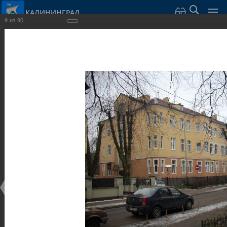
КАЛИНИНГРАД
9
из
90
Город Калининград
›
Город
›
Фотогалерея
›
Калининград
›
Виллы и дома
Виллы и дома
Виллы и дома
28.02.2014