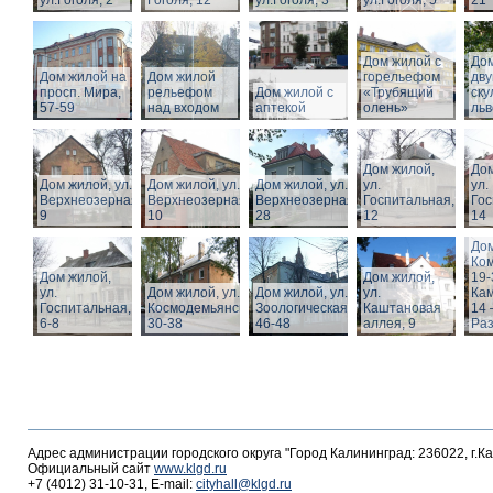
ул.Гоголя, 2
Гоголя, 12
ул.Гоголя, 3
ул.Гоголя, 5
21
Дом жилой с
Дом
Дом жилой на
Дом жилой
горельефом
дв
просп. Мира,
рельефом
Дом жилой с
«Трубящий
ску
57-59
над входом
аптекой
олень»
льв
Дом жилой,
Дом
Дом жилой, ул.
Дом жилой, ул.
Дом жилой, ул.
ул.
ул.
Верхнеозерная,
Верхнеозерная,
Верхнеозерная,
Госпитальная,
Гос
9
10
28
12
14
Дом
Ко
Дом жилой,
Дом жилой,
19-
ул.
Дом жилой, ул. З.
Дом жилой, ул.
ул.
Кам
Госпитальная,
Космодемьянской
Зоологическая,
Каштановая
14 
6-8
30-38
46-48
аллея, 9
Раз
Адрес администрации городского округа "Город Калининград: 236022, г.К
Официальный сайт
www.klgd.ru
+7 (4012) 31-10-31, E-mail:
cityhall@klgd.ru