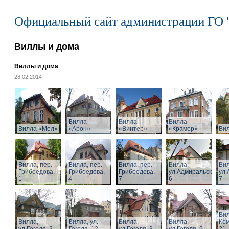
Официальный сайт администрации ГО 
Виллы и дома
Виллы и дома
28.02.2014
Вилла
Вилла
Вилла
Вилла «Мел»
«Арон»
«Винтер»
«Крамер»
Ви
Вилла, пер.
Вилла, пер.
Вилла, пер.
Вилла,
Вил
Грибоедова,
Грибоедова,
Грибоедова,
ул.Адмиральская,
ул.
1
4
7
6
7
Вил
Вилла,
Вилла, ул.
Вилла,
Вилла,
Ком