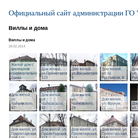
Официальный сайт администрации ГО 
Виллы и дома
Виллы и дома
28.02.2014
Жилой дом с
филиалом
Дом жилой,
Дом жилой,
Дом жилой,
Дом
сберегательного
ул.Пролетарская,
ул.Вагоностроительная,
ул. Ш.
ул.
банка
123
9
Руставели, 6
Рус
Дом жилой,
Дом жилой,
Дом жилой,
ул.
ул.
ул.
Дом жилой,
Чайковского,
Чайковского,
Чайковского,
ул. Фрунзе,
Дом
47
43
29
71
ул.
Дом жилой, ул.
Дом жилой, ул.
Дом жилой, ул.
Дом жилой, ул.
Дом
Пролетарская,
Пролетарская,
Пролетарская,
Пролетарская,
ул