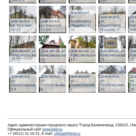
119-121
117
115
114
Нов
Дом жилой,
ул.
Дом жилой,
Дом
Дом жилой,
Дом жилой,
Космонавта
ул.
ул.
ул. Красная,
ул. Красная,
Пацаева, 5-
Космонавта
Ко
20-22
12-14
7а
Пацаева, 3
Лео
Дом жилой, ул.
Дом жилой, ул.
Дом жилой, ул.
Дом жилой, ул.
Дом
Комсомольская,
Комсомольская,
Комсомольская,
Комсомольская,
Ком
28-30
19
17
15
12
Дом жилой,
Дом жилой,
Дом жилой,
Дом жилой,
Дом
ул.
ул.
ул.
ул.
ул.
Госпитальная,
Госпитальная,
Госпитальная,
Госпитальная,
Гос
6-8
4
2
18
16
Адрес администрации городского округа "Город Калининград: 236022, г.К
Официальный сайт
www.klgd.ru
+7 (4012) 31-10-31, E-mail:
cityhall@klgd.ru