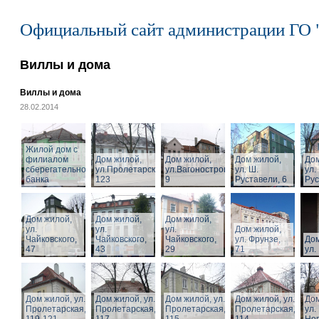
Официальный сайт администрации ГО 
Виллы и дома
Виллы и дома
28.02.2014
Жилой дом с
филиалом
Дом жилой,
Дом жилой,
Дом жилой,
Дом
сберегательного
ул.Пролетарская,
ул.Вагоностроительная,
ул. Ш.
ул.
банка
123
9
Руставели, 6
Рус
Дом жилой,
Дом жилой,
Дом жилой,
ул.
ул.
ул.
Дом жилой,
Чайковского,
Чайковского,
Чайковского,
ул. Фрунзе,
Дом
47
43
29
71
ул.
Дом жилой, ул.
Дом жилой, ул.
Дом жилой, ул.
Дом жилой, ул.
Дом
Пролетарская,
Пролетарская,
Пролетарская,
Пролетарская,
ул