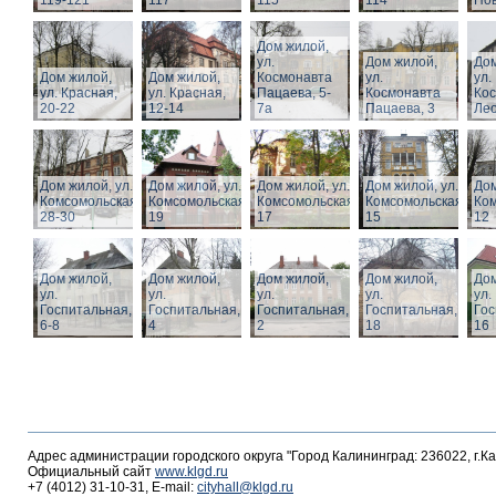
119-121
117
115
114
Нов
Дом жилой,
ул.
Дом жилой,
Дом
Дом жилой,
Дом жилой,
Космонавта
ул.
ул.
ул. Красная,
ул. Красная,
Пацаева, 5-
Космонавта
Ко
20-22
12-14
7а
Пацаева, 3
Лео
Дом жилой, ул.
Дом жилой, ул.
Дом жилой, ул.
Дом жилой, ул.
Дом
Комсомольская,
Комсомольская,
Комсомольская,
Комсомольская,
Ком
28-30
19
17
15
12
Дом жилой,
Дом жилой,
Дом жилой,
Дом жилой,
Дом
ул.
ул.
ул.
ул.
ул.
Госпитальная,
Госпитальная,
Госпитальная,
Госпитальная,
Гос
6-8
4
2
18
16
Адрес администрации городского округа "Город Калининград: 236022, г.К
Официальный сайт
www.klgd.ru
+7 (4012) 31-10-31, E-mail:
cityhall@klgd.ru