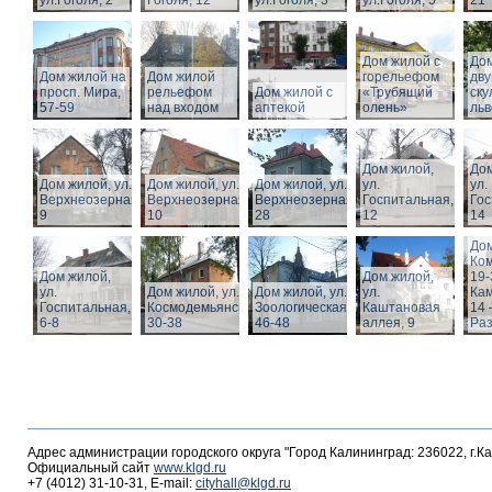
ул.Гоголя, 2
Гоголя, 12
ул.Гоголя, 3
ул.Гоголя, 5
21
Дом жилой с
Дом
Дом жилой на
Дом жилой
горельефом
дв
просп. Мира,
рельефом
Дом жилой с
«Трубящий
ску
57-59
над входом
аптекой
олень»
льв
Дом жилой,
Дом
Дом жилой, ул.
Дом жилой, ул.
Дом жилой, ул.
ул.
ул.
Верхнеозерная,
Верхнеозерная,
Верхнеозерная,
Госпитальная,
Гос
9
10
28
12
14
Дом
Ко
Дом жилой,
Дом жилой,
19-
ул.
Дом жилой, ул. З.
Дом жилой, ул.
ул.
Кам
Госпитальная,
Космодемьянской
Зоологическая,
Каштановая
14 
6-8
30-38
46-48
аллея, 9
Раз
Адрес администрации городского округа "Город Калининград: 236022, г.К
Официальный сайт
www.klgd.ru
+7 (4012) 31-10-31, E-mail:
cityhall@klgd.ru