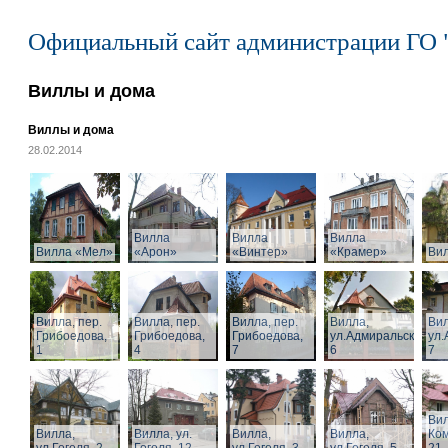
Официальный сайт администрации ГО 
Виллы и дома
Виллы и дома
28.02.2014
Вилла
Вилла
Вилла
Вилла «Мел»
«Арон»
«Винтер»
«Крамер»
Ви
Вилла, пер.
Вилла, пер.
Вилла, пер.
Вилла,
Вил
Грибоедова,
Грибоедова,
Грибоедова,
ул.Адмиральская,
ул.
1
4
7
6
7
Вил
Вилла,
Вилла, ул.
Вилла,
Вилла,
Ком