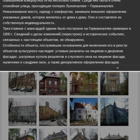
повышенной комфортности на несколько семей. Среди них была и очень
спокойная улица, проходящая поперек Луизеналлее – Германналлея.
Немаловажное место, наряду с комфортом, занимало внешнее оформление
указанных домов, которое менялось от дома к дому. Оно и составляло их
собственную индивидуальность.
Трехэтажное с мансардой здание было построено на Германналлее примерно в
1900 г. Сведений о датах изменений (перестроек) и исторических событиях,
связанных с настоящим объектом, не обнаружено.
Особенности объекта, послужившие основанием для включения его в реестр
объектов культурного наследия: угловые ризалиты на лицевом и дворовом
фасадах, шатровые купола ризалитов и слухового окна на лицевом фасаде,
наличники и сандрики окон, а также декоративное оформление фасадов.