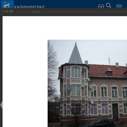
КАЛИНИНГРАД
7
из
90
Город Калининград
›
Город
›
Фотогалерея
›
Калининград
›
Виллы и дома
Виллы и дома
Виллы и дома
28.02.2014