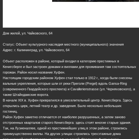
Дом жилой, ул. Чайковского, 64
Статус: Объект культурного наследия местного (муниципального) значения
Адрес: г. Калининград, ул. Чайковского, 64
Объект расположен в районе, который входил в категорию престижных в
Кенигсберге и был застроен домами и виллами для проживания там состоятельных
горожан. Район носил название Хуфен.
Настоящим городским районом Хуфен стал только в 1912 г., когда были снесены
вальные укрепления, которые шли от реки Преголи (Pregel) вдоль Gansa-Ring
(современного Гвардейского проспекта) и Cavallerienstrasse (ул. Черняховского), а
также Штайндамские ворота.
В начале XIX в. Хуфен превратился в увеселительный центр. Кенигсберга. Здесь
открылись цирк, летний театр и др. заведения. Было несколько небольших
гостиниц.
Район Хуфен заметно отличается от наиболее разрушенных, а затем заново
отстроенных кварталов старого Кенигсберга: здесь стоят многие старые здания.
Так, на Лузиеналлее, одной из престижнейших улиц в этом районе, строились
преимущественно виллы. На других улицах строились трехэтажные дома