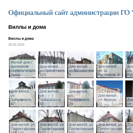
Официальный сайт администрации ГО 
Виллы и дома
Виллы и дома
28.02.2014
Жилой дом с
филиалом
Дом жилой,
Дом жилой,
Дом жилой,
Дом
сберегательного
ул.Пролетарская,
ул.Вагоностроительная,
ул. Ш.
ул.
банка
123
9
Руставели, 6
Рус
Дом жилой,
Дом жилой,
Дом жилой,
ул.
ул.
ул.
Дом жилой,
Чайковского,
Чайковского,
Чайковского,
ул. Фрунзе,
Дом
47
43
29
71
ул.
Дом жилой, ул.
Дом жилой, ул.
Дом жилой, ул.
Дом жилой, ул.
Дом
Пролетарская,
Пролетарская,
Пролетарская,
Пролетарская,
ул