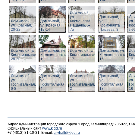
119-121
117
115
114
Нов
Дом жилой,
ул.
Дом жилой,
Дом
Дом жилой,
Дом жилой,
Космонавта
ул.
ул.
ул. Красная,
ул. Красная,
Пацаева, 5-
Космонавта
Ко
20-22
12-14
7а
Пацаева, 3
Лео
Дом жилой, ул.
Дом жилой, ул.
Дом жилой, ул.
Дом жилой, ул.
Дом
Комсомольская,
Комсомольская,
Комсомольская,
Комсомольская,
Ком
28-30
19
17
15
12
Дом жилой,
Дом жилой,
Дом жилой,
Дом жилой,
Дом
ул.
ул.
ул.
ул.
ул.
Госпитальная,
Госпитальная,
Госпитальная,
Госпитальная,
Гос
6-8
4
2
18
16
Адрес администрации городского округа "Город Калининград: 236022, г.К
Официальный сайт
www.klgd.ru
+7 (4012) 31-10-31, E-mail:
cityhall@klgd.ru