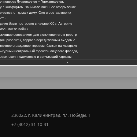
я поперек Луизеналлее – Германналлея.
ду с комфортом, занимало внешнее оформление
енялось от дома к дому. Оно и составляло их
сть.
ание было построено в начале ХХ в. Автор не
лось после войны.
ужившие основанием для включения его в реестр
дия: ризалиты, терраса перед главным входом с
Еще фотографии
апетное ограждение террасы, балкон на козырьке
 фигурный центральный фронтон лицевого фасада,
вых окон, подоконные и венчающий карнизы.
28.0
236022, г. Калининград, пл. Победы, 1
+7 (4012) 31-10-31