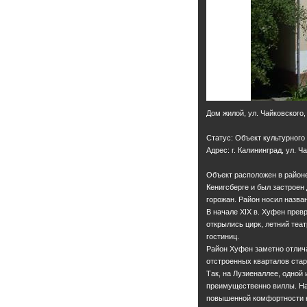
Дом жилой, ул. Чайковского,
Статус: Объект культурного
Адрес: г. Калининград, ул. Ч
Объект расположен в районе
Кенигсберге и был застрое
горожан. Район носил назва
В начале XIX в. Хуфен прев
открылись цирк, летний теа
гостиниц.
Район Хуфен заметно отлича
отстроенных кварталов стар
Так, на Лузиеналлее, одной
преимущественно виллы. На
повышенной комфортности н