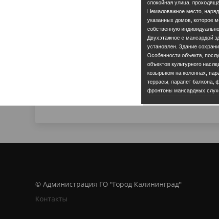
спокойная улица, проходяща
Немаловажное место, наря
указанных домов, которое м
собственную индивидуально
Двухэтажное с мансардой зд
установлен. Здание сохрани
Особенности объекта, посл
объектов культурного насле
козырьком на колоннах, пар
террасы, парапет балкона,
фронтоны мансардных слухо
© Администрация ГО "Город Калининград"
Контакты