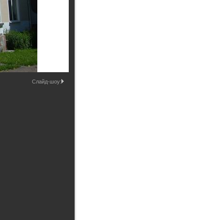
Промышленные здания и
сооружения
Мосты
Слайд-шоу: