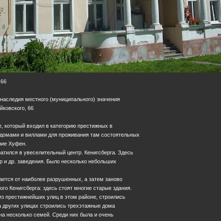
 66
 наследия местного (муниципального) значения
айковского, 66
, который входил в категорию престижных в
н домами и виллами для проживания там состоятельных
ние Хуфен.
ратился в увеселительный центр. Кенигсберга. Здесь
тр и др. заведения. Было несколько небольших
ется от наиболее разрушенных, а затем заново
ого Кенигсберга: здесь стоят многие старые здания.
 из престижнейших улиц в этом районе, строились
 других улицах строились трехэтажные дома
а несколько семей. Среди них была и очень