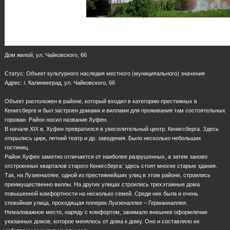
Дом жилой, ул. Чайковского, 66
Статус: Объект культурного наследия местного (муниципального) значения
Адрес: г. Калининград, ул. Чайковского, 66
Объект расположен в районе, который входил в категорию престижных в
Кенигсберге и был застроен домами и виллами для проживания там состоятельных
горожан. Район носил название Хуфен.
В начале XIX в. Хуфен превратился в увеселительный центр. Кенигсберга. Здесь
открылись цирк, летний театр и др. заведения. Было несколько небольших
гостиниц.
Район Хуфен заметно отличается от наиболее разрушенных, а затем заново
отстроенных кварталов старого Кенигсберга: здесь стоят многие старые здания.
Так, на Лузиеналлее, одной из престижнейших улиц в этом районе, строились
преимущественно виллы. На других улицах строились трехэтажные дома
повышенной комфортности на несколько семей. Среди них была и очень
спокойная улица, проходящая поперек Луизеналлее – Германналлея.
Немаловажное место, наряду с комфортом, занимало внешнее оформление
указанных домов, которое менялось от дома к дому. Оно и составляло их