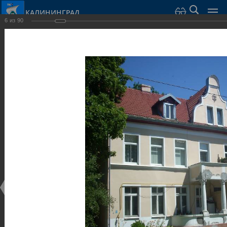
КАЛИНИНГРАД
6
из
90
Город Калининград
›
Город
›
Фотогалерея
›
Калининград
›
Виллы и дома
Виллы и дома
Виллы и дома
28.02.2014