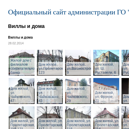
Официальный сайт администрации ГО 
Виллы и дома
Виллы и дома
28.02.2014
Жилой дом с
филиалом
Дом жилой,
Дом жилой,
Дом жилой,
Дом
сберегательного
ул.Пролетарская,
ул.Вагоностроительная,
ул. Ш.
ул.
банка
123
9
Руставели, 6
Рус
Дом жилой,
Дом жилой,
Дом жилой,
ул.
ул.
ул.
Дом жилой,
Чайковского,
Чайковского,
Чайковского,
ул. Фрунзе,
Дом
47
43
29
71
ул.
Дом жилой, ул.
Дом жилой, ул.
Дом жилой, ул.
Дом жилой, ул.
Дом
Пролетарская,
Пролетарская,
Пролетарская,
Пролетарская,
ул