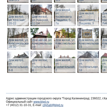
119-121
117
115
114
Нов
Дом жилой,
ул.
Дом жилой,
Дом
Дом жилой,
Дом жилой,
Космонавта
ул.
ул.
ул. Красная,
ул. Красная,
Пацаева, 5-
Космонавта
Ко
20-22
12-14
7а
Пацаева, 3
Лео
Дом жилой, ул.
Дом жилой, ул.
Дом жилой, ул.
Дом жилой, ул.
Дом
Комсомольская,
Комсомольская,
Комсомольская,
Комсомольская,
Ком
28-30
19
17
15
12
Дом жилой,
Дом жилой,
Дом жилой,
Дом жилой,
Дом
ул.
ул.
ул.
ул.
ул.
Госпитальная,
Госпитальная,
Госпитальная,
Госпитальная,
Гос
6-8
4
2
18
16
Адрес администрации городского округа "Город Калининград: 236022, г.К
Официальный сайт
www.klgd.ru
+7 (4012) 31-10-31, E-mail:
cityhall@klgd.ru