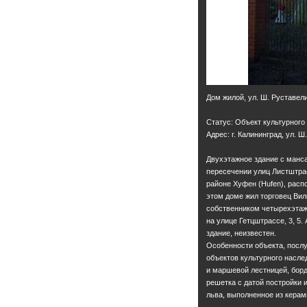
Дом жилой, ул. Ш. Руставели
Статус: Объект культурного
Адрес: г. Калининград, ул. Ш
Двухэтажное здание с манса
пересечении улиц Листштрасс
районе Хуфен (Hufen), расп
этом доме жил торговец Виль
собственником четырехэтаж
на улице Гетцштрассе, 3, 5.
здание, неизвестен.
Особенности объекта, посл
объектов культурного насле
и маршевой лестницей, бор
решетка с датой постройки 
льва, выполненное из керам