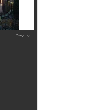
Промышленные здания и
сооружения
Мосты
Слайд-шоу: