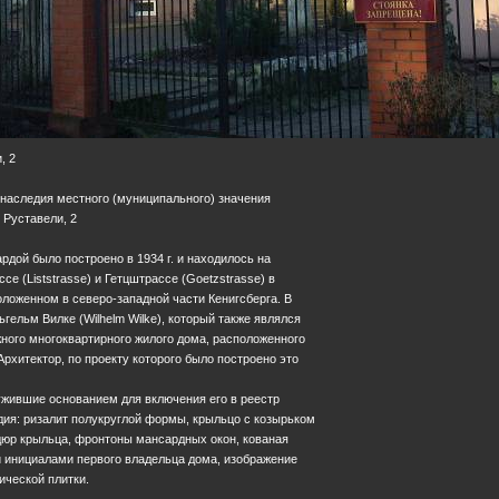
, 2
 наследия местного (муниципального) значения
. Руставели, 2
рдой было построено в 1934 г. и находилось на
е (Liststrasse) и Гетцштрассе (Goetzstrasse) в
оложенном в северо-западной части Кенигсберга. В
гельм Вилке (Wilhelm Wilke), который также являлся
ного многоквартирного жилого дома, расположенного
 Архитектор, по проекту которого было построено это
ужившие основанием для включения его в реестр
дия: ризалит полукруглой формы, крыльцо с козырьком
дюр крыльца, фронтоны мансардных окон, кованая
и инициалами первого владельца дома, изображение
ической плитки.